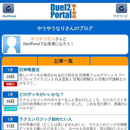
DuelPortal
マイページ
やうやうなりさんのブログ
やうやうなり
さんと
DuelPortalでお友達になろう！
記事一覧
巨神竜復活
1月
新しいデッキが発売されるので叩き台 巨神竜フェルグラント３ アー
24日
クブレイブドラゴン３ 白き霊龍１ 巨竜の聖騎士３ 巨竜の守護騎士３
サモプリ...
遊戯王
どのデッキがいいかな？
1月
ラクエンロジックのポスターをふと見かけたところ、ロジカリスト８
18日
人分の合理体のカードが乗っていました。 これを見た限り、美親のレ
ベル４が...
L-LOGIC
ラクエンロジック始めたい人
1月
今日常連の店（どことは言いませんが）に、ラクエンロジックの体験
15日
デッキを２種いただきました。 ルールも大分覚え、対人戦がしたいと