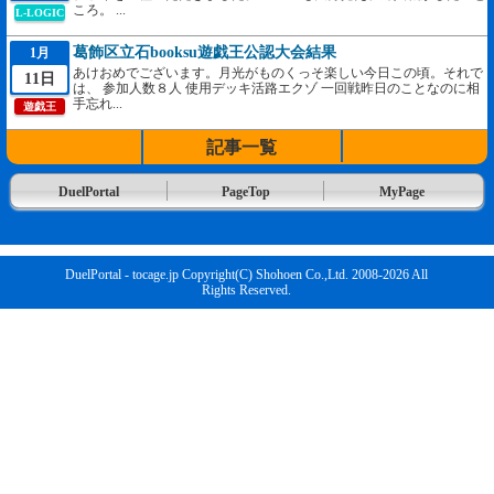
ころ。 ...
L-LOGIC
葛飾区立石booksu遊戯王公認大会結果
1月
あけおめでございます。月光がものくっそ楽しい今日この頃。それで
11日
は、 参加人数８人 使用デッキ活路エクゾ 一回戦昨日のことなのに相
手忘れ...
遊戯王
記事一覧
DuelPortal
PageTop
MyPage
DuelPortal - tocage.jp Copyright(C) Shohoen Co.,Ltd. 2008-2026 All
Rights Reserved.