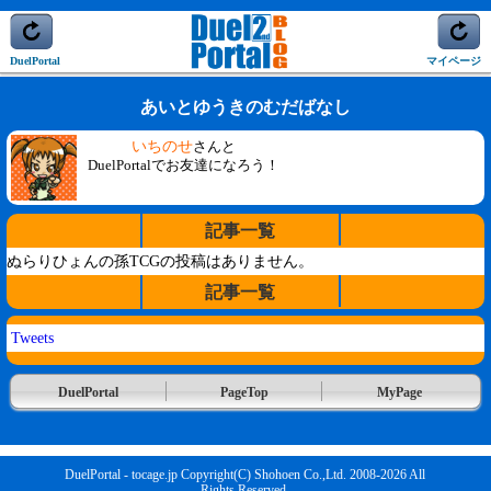
DuelPortal
マイページ
あいとゆうきのむだばなし
いちのせ
さんと
DuelPortalでお友達になろう！
記事一覧
ぬらりひょんの孫TCGの投稿はありません。
記事一覧
Tweets
DuelPortal
PageTop
MyPage
DuelPortal - tocage.jp Copyright(C) Shohoen Co.,Ltd. 2008-2026 All
Rights Reserved.