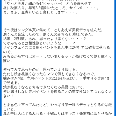
「やっと美夏が組めるぜヒャッハー!」と心を躍らせて
昼に秋葉入り。早速5.5箱剥いたところ、サイン0・・・・。
ま、まぁ、金券引いたし良しとします・・・。
その後はシングル買い集めて、とりあえず美夏デッキ組んだ。
朋くんと合流したので、朋くんのみちると3戦してみた。
結果、2勝1敗。あれ、思ったより悪くない・・・？
てかみちるとは相性割といいような・・・？
メインフェイズに専用イベントを真ん中に2発打てば確実に落ちる
ので、
みちるからすればオートしない限りセットが抜けなくて割と散々っ
ぽい。
使ってみて思ったのが、思ってたより焼ける。
ただし焼き札無くなったらマジで何もできなくなるので、
噛み付き4投、専用イベント3投は必須っぽい。下手すりゃ専用4ま
で見える。
焼き札なくなると何もできなくなる美夏において、
使い減りしない専用イベントを握ることの重要性はとてつもなく大
きい！
とまぁ色々言ってみたけど、やっぱり第一線のデッキとやるのは厳
しいと。
真ん中巨大にするみちる・千鶴辺りはテキスト発動前に落とせるか