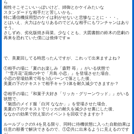
ら
相性そこそこいいっぽいけど、姉御とかケイみたいな
スタンダードな相手だと苦しいかも。
特に通信機採用型のケイは剥がせないと悲惨なことに・・・。
とはいえ、火力はかなりあるのでどんな相手にもワンチャンはあり
そう。
さしずめ、劣化版焼き蒔菜。少なくとも、大図書館の鈴木の悲劇の
再来を恐れていた僕には僥倖ですｗ
で、美夏回してる時思ったんですが、これって出来ますよね？
①相手の場に『夏のお楽しみ「森野 苺」』がいる状態で
『“雪月花”花畑の中で「月島 小恋」』を登場させた場合、
小恋の登場効果で苺を3点バーンで落とした後、
美夏の下のテキストで相手キャラ1体を耐久減少できますか？
②相手の場に『和菓子大好き「リッカ・グリーンウッド」』がいる
状態で、
『魅惑のメイド服「白河 ななか」』を登場させた場合、
美夏の下のテキストでリッカの耐久を減少させ裏にした後、
ななかの効果で控え室のイベントを回収できますか？
ルールブックの9.4を見る限り、同時に待機状態に入った自動効果は
任意の順番で解決できるので、①②共に出来るように見えるのです