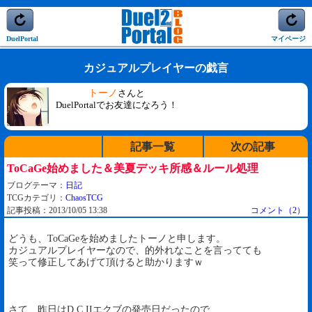
DuelPortal
マイページ
カジュアルプレイヤーの戯言
トーノ
さんと
DuelPortalでお友達になろう！
記事一覧
次の記事
ToCaGe始めました＆美夏デッキ所感＆ルール処理
ブログテーマ：
日記
TCGカテゴリ：
ChaosTCG
記事投稿：2013/10/05 13:38
コメント（2）
どうも、ToCaGeを始めましたトーノと申します。
カジュアルプレイヤーなので、的外れなことを言ってても
笑って修正してあげて頂けると助かりますｗ
さて、昨日はD.C.IIエクブの発売日だったので、