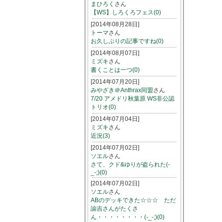
まひろく
さん
【WS】しろくろフェス(0)
[2014年08月28日]
トーマ
さん
お久しぶりの記事ですね(0)
[2014年08月07日]
ミズキ
さん
書くことは一つ(0)
[2014年07月20日]
みやざき＠Anthrax同盟
さん
7/20 アメドリ秋葉原 WS非公認
トリオ(0)
[2014年07月04日]
ミズキ
さん
近況(3)
[2014年07月02日]
ソエル
さん
さて、クド&ゆりが盗られた(-
_-;)(0)
[2014年07月02日]
ソエル
さん
ABのデッキできた☆☆☆ ただ
諭吉さんがたくさ
ん・・・・・・・・(-_-;)(0)