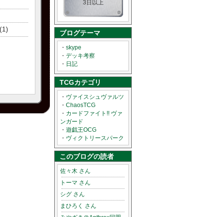
3日以上
(1)
ブログテーマ
・
skype
・
デッキ考察
・
日記
TCGカテゴリ
・
ヴァイスシュヴァルツ
・
ChaosTCG
・
カードファイト!! ヴァ
ンガード
・
遊戯王OCG
・
ヴィクトリースパーク
このブログの読者
佐々木 さん
トーマ さん
シグ さん
まひろく さん