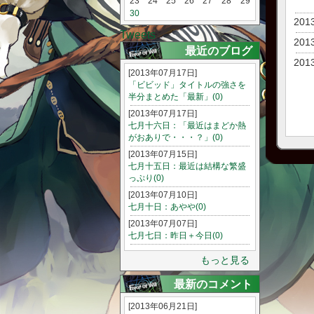
23
24
25
26
27
28
29
30
201
Tweets
201
最近のブログ
201
[2013年07月17日]
「ビビッド」タイトルの強さを
半分まとめた「最新」(0)
[2013年07月17日]
七月十六日：「最近はまどか熱
がおありで・・・？」(0)
[2013年07月15日]
七月十五日：最近は結構な繁盛
っぷり(0)
[2013年07月10日]
七月十日：あやや(0)
[2013年07月07日]
七月七日：昨日＋今日(0)
もっと見る
最新のコメント
[2013年06月21日]