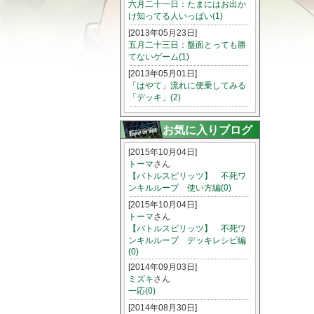
六月二十一日：たまにはお出か
け知ってる人いっぱい(1)
[2013年05月23日]
五月二十三日：盤面とっても勝
てないゲーム(1)
[2013年05月01日]
「はやて」流れに便乗してみる
「デッキ」(2)
お気に入りブログ
[2015年10月04日]
トーマ
さん
【バトルスピリッツ】 不死ワ
ンキルループ 使い方編(0)
[2015年10月04日]
トーマ
さん
【バトルスピリッツ】 不死ワ
ンキルループ デッキレシピ編
(0)
[2014年09月03日]
ミズキ
さん
一応(0)
[2014年08月30日]