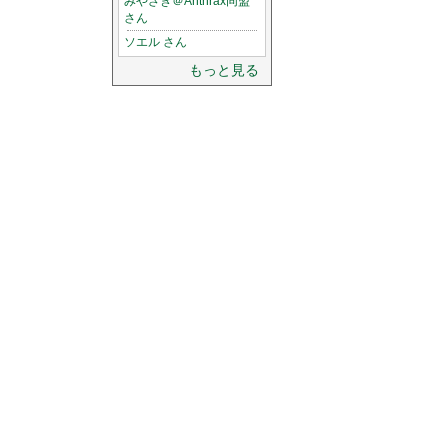
みやざき＠Anthrax同盟
さん
ソエル さん
もっと見る