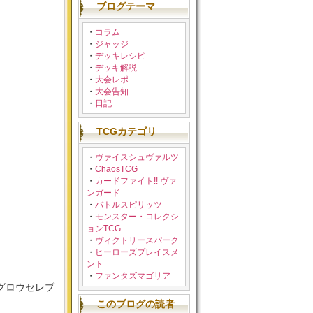
ブログテーマ
・
コラム
・
ジャッジ
・
デッキレシピ
・
デッキ解説
・
大会レポ
・
大会告知
・
日記
TCGカテゴリ
・
ヴァイスシュヴァルツ
・
ChaosTCG
・
カードファイト!! ヴァ
ンガード
・
バトルスピリッツ
・
モンスター・コレクシ
ョンTCG
・
ヴィクトリースパーク
・
ヒーローズプレイスメ
ント
・
ファンタズマゴリア
グロウセレブ
このブログの読者