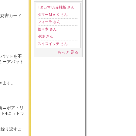
Fタカマサ/赤靴斬 さん
タマーＭＡＸ さん
が妨害カード
フィーラ さん
佐々木 さん
夕護 さん
スイスイッチ さん
もっと見る
アバットを不
ミーアバット
きます。
喚→ボアトリ
ト4に→トラ
け繰り返すこ