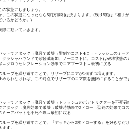
この状態にしましょう。
か、この状態になったなら5割方勝利は決まります。(残り5割は『相手
ているかどうか』)
実際に動いていきます。
バットでアタック→魔具で破壊→聖剣でコスト4に→トラッシュのミー
、グラシャハウンドで紫軽減追加、ノーコストに。コストは破壊状態の
保→グロウセレブレーション効果でコアブースト→最初に戻る
のループを繰り返すことで、リザーブにコアが1個ずつ増えます。
止められなければ、この時点でリザーブのコア数を無限にすることがで
バットでアタック→魔具で破壊→トラッシュのボアトリクターを不死召
でアタック→魔具効果で破壊→破壊時効果で2ドロー→聖剣の効果でコス
のミーアバットを不死召喚→最初に戻る
のループを繰り返すことで、『デッキから2枚ドローする』を好きなだ
きます。