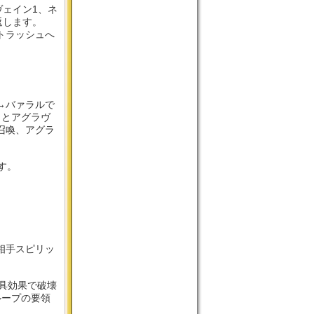
ヴェイン1、ネ
返します。
トラッシュへ
→バァラルで
トとアグラヴ
召喚、アグラ
す。
相手スピリッ
魔具効果で破壊
ループの要領