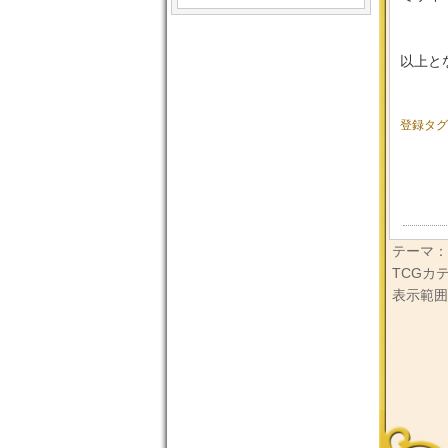
以上と
登録タ
テーマ：
TCGカ
表示範囲