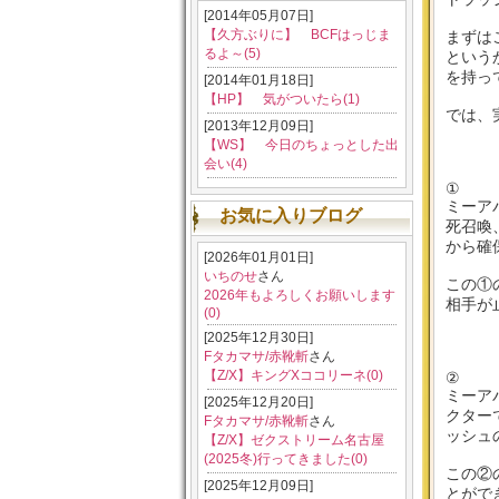
[2014年05月07日]
【久方ぶりに】 BCFはっじま
まずは
るよ～(5)
という
を持っ
[2014年01月18日]
【HP】 気がついたら(1)
では、
[2013年12月09日]
【WS】 今日のちょっとした出
会い(4)
①
ミーア
お気に入りブログ
死召喚
から確
[2026年01月01日]
いちのせ
さん
この①
2026年もよろしくお願いします
相手が
(0)
[2025年12月30日]
Fタカマサ/赤靴斬
さん
【Z/X】キングXココリーネ(0)
②
ミーア
[2025年12月20日]
クター
Fタカマサ/赤靴斬
さん
ッシュ
【Z/X】ゼクストリーム名古屋
(2025冬)行ってきました(0)
この②
[2025年12月09日]
とがで