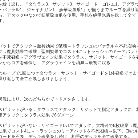
を繰り返し、『タウラス3、サジット3、サイゴード・ゴレム1、アグラ
・バァラル1、ジャイナガン1、妖華吸血爪1』が揃うまでループを繰り
ら、アタック中なので妖華吸血爪を使用、手札を絶甲氷盾を残して全て
す。
バットでアタック→魔具効果で破壊→トラッシュのバァラルを不死召喚
ク→魔具効果で破壊→聖剣効果でコスト4に→トラッシュのミーアバッ
を不死召喚→アグラヴェイン効果でタウラス、サジット、サイゴードを
ンからコアを確保し、アグラヴェインを消滅→最初に戻る
のループで1回につきタウラス・サジット・サイゴードを1体召喚できま
繰り返して全て召喚しきりましょう。
状況により、次のどちらかでトドメをさします。
スピリットがいる：タウラスでアタック、サジットで指定アタックに、
定アタックしタウラス効果で6ダメージ
スピリットがいない：サイゴードLv1でアタック、大粉砕で5枚破棄→
効果でコスト4に→トラッシュのミーアバットを不死召喚→以下、③の
ゴードを召喚、デッキ破棄をし続け、相手のデッキを全て破棄する。