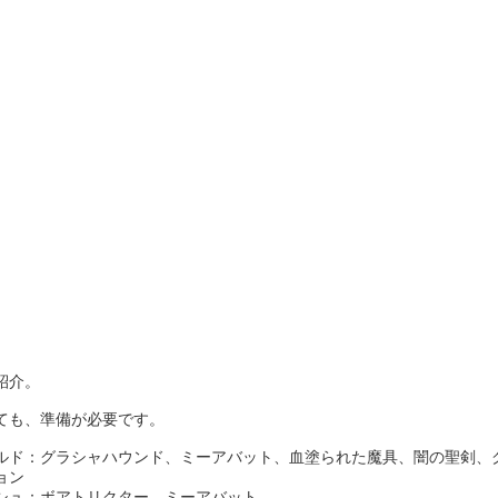
紹介。
ても、準備が必要です。
ルド：グラシャハウンド、ミーアバット、血塗られた魔具、闇の聖剣、
ョン
シュ：ボアトリクター、ミーアバット