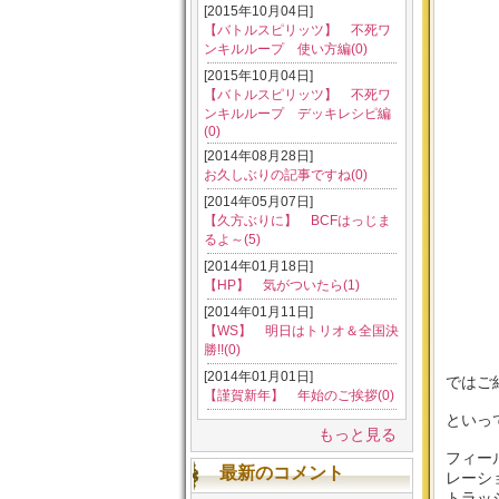
[2015年10月04日]
【バトルスピリッツ】 不死ワ
ンキルループ 使い方編(0)
[2015年10月04日]
【バトルスピリッツ】 不死ワ
ンキルループ デッキレシピ編
(0)
[2014年08月28日]
お久しぶりの記事ですね(0)
[2014年05月07日]
【久方ぶりに】 BCFはっじま
るよ～(5)
[2014年01月18日]
【HP】 気がついたら(1)
[2014年01月11日]
【WS】 明日はトリオ＆全国決
勝!!(0)
[2014年01月01日]
ではご
【謹賀新年】 年始のご挨拶(0)
といっ
もっと見る
フィー
最新のコメント
レーシ
トラッ