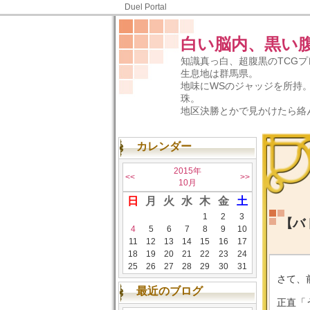
Duel Portal
白い脳内、黒い
知識真っ白、超腹黒のTCG
生息地は群馬県。
地味にWSのジャッジを所持
珠。
地区決勝とかで見かけたら絡
カレンダー
2015年
<<
>>
10月
日
月
火
水
木
金
土
1
2
3
【バ
4
5
6
7
8
9
10
11
12
13
14
15
16
17
18
19
20
21
22
23
24
25
26
27
28
29
30
31
さて、
最近のブログ
正直「