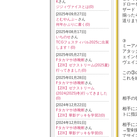
K
さん
ドロー
ジジィヴァイスとは(0)
ザード
[2025年09月27日]
揃った
とむやんぷ～
さん
送りま
何年かぶりに書く(0)
[2025年08月17日]
いちのせ
さん
③
TCGフェスティバル2025に出展
ミーア
します！(0)
アタッ
[2025年05月27日]
ェイン
Fタカマサ/赤靴斬
さん
ヴェイ
【Z/X】ゼクストリーム(2025夏)
行ってきました(0)
この③
[2025年01月28日]
これを
Fタカマサ/赤靴斬
さん
【Z/X】ゼクストリーム
(2024(2025)冬)行ってきました
相手の
(0)
[2024年12月22日]
相手に
Fタカマサ/赤靴斬
さん
トに指
【Z/X】華影デッキを学習2(0)
[2024年12月01日]
相手に
Fタカマサ/赤靴斬
さん
→聖剣
【Z/X】華影デッキを学習(0)
でサイ