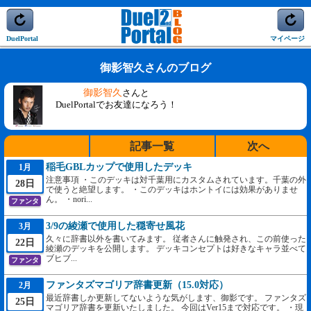
DuelPortal
マイページ
御影智久さんのブログ
御影智久
さんと
DuelPortalでお友達になろう！
記事一覧
次へ
稲毛GBLカップで使用したデッキ
1月
注意事項 ・このデッキは対千葉用にカスタムされています。千葉の外
28日
で使うと絶望します。 ・このデッキはホントイには効果がありませ
ん。 ・nori...
ファンタ
3/9の綾瀬で使用した穏寄せ風花
3月
久々に辞書以外を書いてみます。 従者さんに触発され、この前使った
22日
綾瀬のデッキを公開します。 デッキコンセプトは好きなキャラ並べて
ブヒブ...
ファンタ
ファンタズマゴリア辞書更新（15.0対応）
2月
最近辞書しか更新してないような気がします、御影です。 ファンタズ
25日
マゴリア辞書を更新いたしました。 今回はVer15まで対応です。 ・現