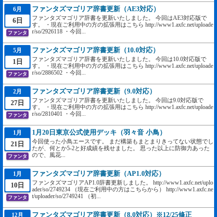
ファンタズマゴリア辞書更新（AE3対応）
6月
ファンタズマゴリア辞書を更新いたしました。 今回はAE3対応版で
6日
す。 ・現在ご利用中の方の拡張用はこちら http://www1.axfc.net/uploade
r/so/2926118 ・今回...
ファンタ
ファンタズマゴリア辞書更新（10.0対応）
5月
ファンタズマゴリア辞書を更新いたしました。 今回は10.0対応版で
1日
す。 ・現在ご利用中の方の拡張用はこちら http://www1.axfc.net/uploade
r/so/2886502 ・今回...
ファンタ
ファンタズマゴリア辞書更新（9.0対応）
2月
ファンタズマゴリア辞書を更新いたしました。 今回は9.0対応版で
27日
す。 ・現在ご利用中の方の拡張用はこちら http://www1.axfc.net/uploade
r/so/2810401 ・今回...
ファンタ
1月20日東京公式使用デッキ（羽々音 小鳥）
1月
今回使った小鳥エースです。 まだ構築もまとまりきってない状態でし
21日
たが、何とか5-2と好成績を残せました。 思った以上に防御力あった
ので、風花...
ファンタ
ファンタズマゴリア辞書更新（AP1.0対応）
1月
ファンタズマゴリアAP1.0辞書更新しました。 http://www1.axfc.net/uplo
10日
ader/so/2749234 （現在ご利用中の方はこちらから） http://www1.axfc.ne
t/uploader/so/2749241 （初...
ファンタ
ファンタズマゴリア辞書更新（8.0対応）※12/25修正
12月