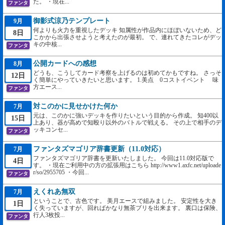
た。 ・現在...
ファンタ
御影式涼乃テンプレート
9月
何よりも火力を重視したデッキ 知属性が作品内にほぼいないため、ど
8日
こかから出張させようと考えたのが最初。 で、連れてきたコレがデッ
キの中核...
ファンタ
公開カードへの感想
8月
どうも、こうしてカード考察を上げるのは初めてかもですね。 さっそ
12日
く簡単にやっていきたいと思います。 1.美点 0コストイベント 味
方エース...
ファンタ
対このかに見せかけた何か
7月
元は、このかに強いデッキを作りたいという目的から作成。 知400以
15日
上あり、器が高めで知殴り以外のバトルで戦える。 その上で相手のデ
ッキコンセ...
ファンタ
ファンタズマゴリア辞書更新（11.0対応）
7月
ファンタズマゴリア辞書を更新いたしました。 今回は11.0対応版で
4日
す。 ・現在ご利用中の方の拡張用はこちら http://www1.axfc.net/uploade
r/so/2955705 ・今回...
ファンタ
えくれあ無双
7月
ということで、古色です。 美月エースで組みました。 安定性を大き
1日
く失っていますが、回ればかなり無茶ブリを出来ます。 裏口は保険、
行人3枚投...
ファンタ