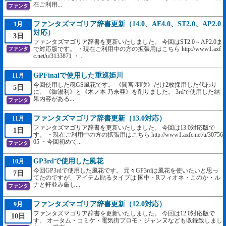
在ご利用...
ファンタ
ファンタズマゴリア辞書更新（14.0、AE4.0、ST2.0、AP2.0
1月
対応）
3日
ファンタズマゴリア辞書を更新いたしました。 今回はST2.0～AP2.0ま
で対応版です。 ・現在ご利用中の方の拡張用はこちら http://www1.axf
ファンタ
c.net/u/3133871 ・...
GPFinalで使用した重巡姫川
11月
今回使用した穏GS風花です。 《間宮 羽咲》だけ2枚採用した代わり
5日
に、《御湯利》と《木ノ本 乃来亜》を削りました。 3rdで使用した結
果内容がある...
ファンタ
ファンタズマゴリア辞書更新（13.0対応）
11月
ファンタズマゴリア辞書を更新いたしました。 今回は13.0対応版で
1日
す。 ・現在ご利用中の方の拡張用はこちら http://www1.axfc.net/u/30756
05 ・今回初めて...
ファンタ
GP3rdで使用した風花
10月
今回GP3rdで使用した風花です。 元々GP3rdは風花を使いたいと思っ
7日
てたのですが、アイテム貼るタイプは 国中・Rフィオネ・このか・ル
ナと軒並み厳し...
ファンタ
ファンタズマゴリア辞書更新（12.0対応）
9月
ファンタズマゴリア辞書を更新いたしました。 今回は12.0対応版で
10日
す。 オータム・コミケ・電気街プロモ・ジャンヌなども収録致しまし