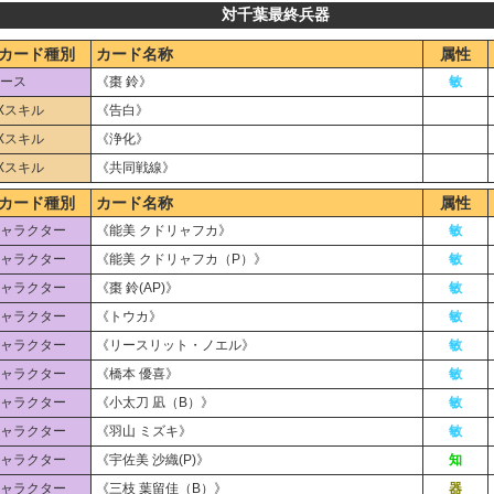
対千葉最終兵器
カード種別
カード名称
属性
ース
《棗 鈴》
敏
Xスキル
《告白》
Xスキル
《浄化》
Xスキル
《共同戦線》
カード種別
カード名称
属性
ャラクター
《能美 クドリャフカ》
敏
ャラクター
《能美 クドリャフカ（P）》
敏
ャラクター
《棗 鈴(AP)》
敏
ャラクター
《トウカ》
敏
ャラクター
《リースリット・ノエル》
敏
ャラクター
《橋本 優喜》
敏
ャラクター
《小太刀 凪（B）》
敏
ャラクター
《羽山 ミズキ》
敏
ャラクター
《宇佐美 沙織(P)》
知
ャラクター
《三枝 葉留佳（B）》
器