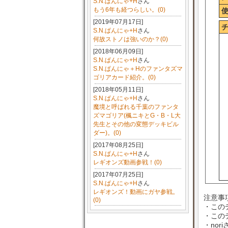
S.N.ぱんにゃ+H
さん
もう6年も経つらしい。(0)
[2019年07月17日]
S.N.ぱんにゃ+H
さん
何故ストノは強いのか？(0)
[2018年06月09日]
S.N.ぱんにゃ+H
さん
S.N.ぱんにゃ＋Hのファンタズマ
ゴリアカード紹介。(0)
[2018年05月11日]
S.N.ぱんにゃ+H
さん
魔境と呼ばれる千葉のファンタ
ズマゴリア(楓ニキとG・B・L大
先生とその他の変態デッキビル
ダー)。(0)
[2017年08月25日]
S.N.ぱんにゃ+H
さん
レギオンズ動画参戦！(0)
[2017年07月25日]
S.N.ぱんにゃ+H
さん
レギオンズ！動画にガヤ参戦。
注意事
(0)
・この
・この
・no