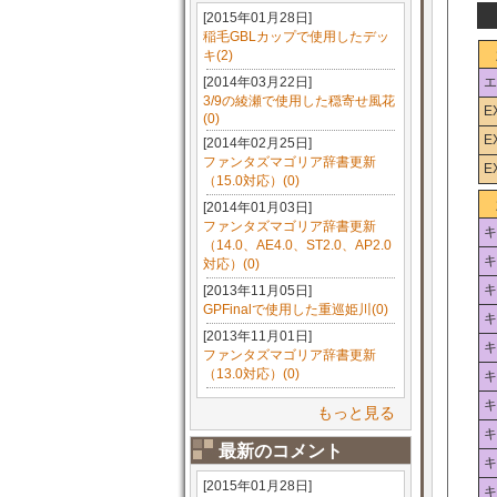
[2015年01月28日]
稲毛GBLカップで使用したデッ
キ(2)
[2014年03月22日]
エ
3/9の綾瀬で使用した穏寄せ風花
E
(0)
E
[2014年02月25日]
ファンタズマゴリア辞書更新
E
（15.0対応）(0)
[2014年01月03日]
ファンタズマゴリア辞書更新
キ
（14.0、AE4.0、ST2.0、AP2.0
キ
対応）(0)
キ
[2013年11月05日]
GPFinalで使用した重巡姫川(0)
キ
[2013年11月01日]
キ
ファンタズマゴリア辞書更新
（13.0対応）(0)
キ
キ
もっと見る
キ
最新のコメント
キ
[2015年01月28日]
キ