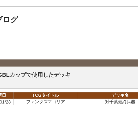
ブログ
GBLカップで使用したデッキ
新日
TCGタイトル
デッキ名
ファンタズマゴリア
対千葉最終兵器
01/28