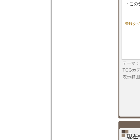
・この
登録タグ
テーマ：
TCGカ
表示範囲
現在