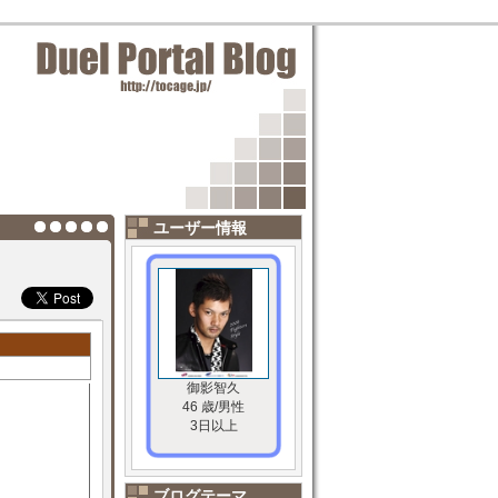
ユーザー情報
御影智久
46 歳/男性
3日以上
ブログテーマ