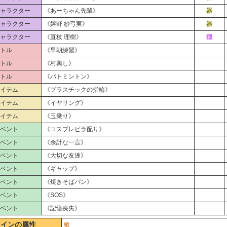
ャラクター
《あーちゃん先輩》
器
ャラクター
《嬉野 紗弓実》
器
ャラクター
《直枝 理樹》
穏
トル
《早朝練習》
トル
《村興し》
トル
《バトミントン》
イテム
《プラスチックの指輪》
イテム
《イヤリング》
イテム
《玉乗り》
ベント
《コスプレビラ配り》
ベント
《余計な一言》
ベント
《大切な友達》
ベント
《ギャップ》
ベント
《焼きそばパン》
ベント
《SOS》
ベント
《記憶喪失》
メインの属性
敏