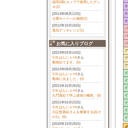
稲毛GBLカップで使用したデッ
キ
キ(2)
キ
[2013年08月12日]
公開カードへの感想(2)
キ
[2012年10月16日]
バ
風花デッキレシピ(1)
バ
お気に入りブログ
バ
ア
[2023年03月14日]
S.N.ぱんにゃ+H
さん
ア
動画出てます。(0)
ア
[2022年09月30日]
イ
S.N.ぱんにゃ+H
さん
動画に出ました。(0)
イ
[2021年10月26日]
イ
S.N.ぱんにゃ+H
さん
イ
久門真紀で学ぶ波状の極意。(0)
[2021年02月23日]
イ
S.N.ぱんにゃ+H
さん
イ
日記型真紀さんを模索する話(そ
の1)。(0)
イ
[2020年10月26日]