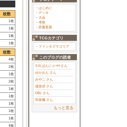
・
はじめに
・
デッキ
枚数
・
大会
1枚
・
考察
・
辞書更新
1枚
1枚
TCGカテゴリ
1枚
・
ファンタズマゴリア
枚数
このブログの読者
4枚
S.N.ぱんにゃ+H さん
2枚
ゆかおん さん
1枚
みやこ さん
2枚
遠坂@ さん
1枚
GBL さん
1枚
和泉楓 さん
1枚
もっと見る
1枚
1枚
4枚