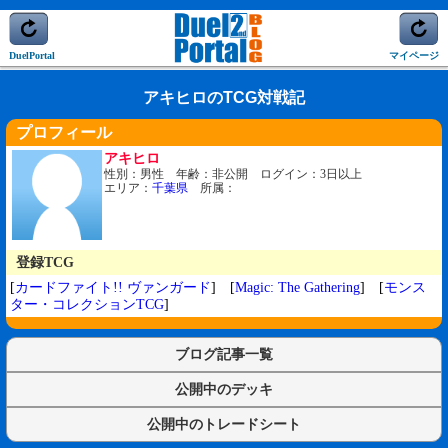
DuelPortal
マイページ
アキヒロのTCG対戦記
プロフィール
アキヒロ
性別：男性 年齢：非公開 ログイン：3日以上
エリア：
千葉県
所属：
登録TCG
[
カードファイト!! ヴァンガード
] [
Magic: The Gathering
] [
モンス
ター・コレクションTCG
]
ブログ記事一覧
公開中のデッキ
公開中のトレードシート