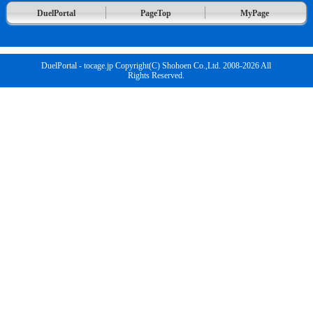
DuelPortal
PageTop
MyPage
DuelPortal - tocage.jp Copyright(C) Shohoen Co.,Ltd. 2008-2026 All
Rights Reserved.