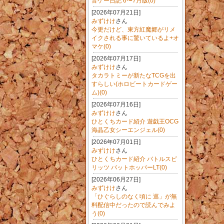
音ゲー日記 6〜7月版(0)
[2026年07月21日]
みずけけ
さん
今更だけど、東方紅魔郷がリメ
イクされる事に驚いているよ+オ
マケ(0)
[2026年07月17日]
みずけけ
さん
タカラトミーが新たなTCGを出
すらしい(ホロビートカードゲー
ム)(0)
[2026年07月16日]
みずけけ
さん
ひとくちカード紹介 遊戯王OCG
海晶乙女シーエンジェル(0)
[2026年07月01日]
みずけけ
さん
ひとくちカード紹介 バトルスピ
リッツ バットホッパーLT(0)
[2026年06月27日]
みずけけ
さん
「ひぐらしのなく頃に 巡」が無
料配信中だったので読んでみよ
う(0)