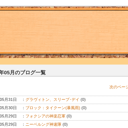
3年05月のブログ一覧
次のページ
年05月31日
：
グラヴィトン、スリープ･デイ
(0)
年05月30日
：
ブロック：タイクーン(暴風雨)
(0)
年05月29日
：
フォクシアの神楽忍軍
(0)
年05月29日
：
ニーベルング神速隊
(0)