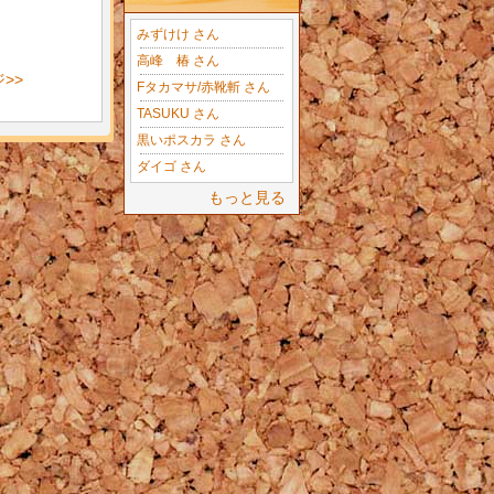
みずけけ さん
高峰 椿 さん
>>
Fタカマサ/赤靴斬 さん
TASUKU さん
黒いポスカラ さん
ダイゴ さん
もっと見る