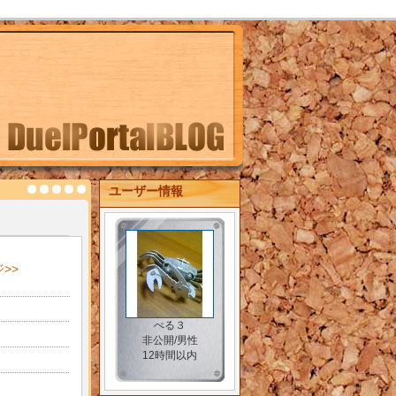
ユーザー情報
>>
ぺる３
非公開/男性
12時間以内