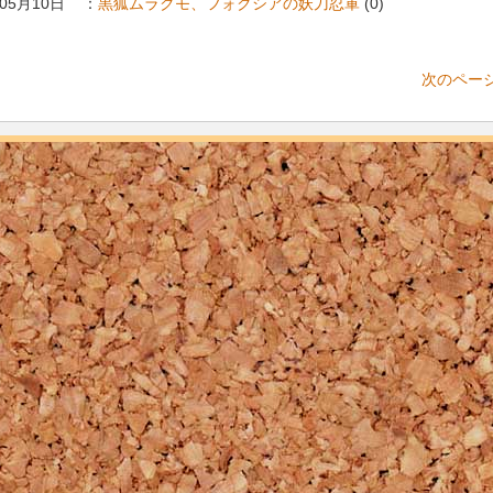
年05月10日
：
黒狐ムラクモ、フォクシアの妖刀忍軍
(0)
次のページ