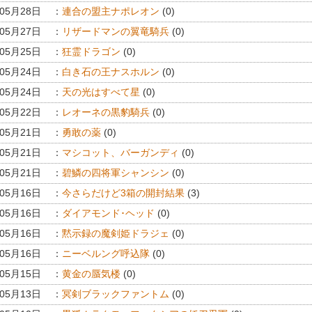
年05月28日
：
連合の盟主ナポレオン
(0)
年05月27日
：
リザードマンの翼竜騎兵
(0)
年05月25日
：
狂霊ドラゴン
(0)
年05月24日
：
白き石の王ナスホルン
(0)
年05月24日
：
天の光はすべて星
(0)
年05月22日
：
レオーネの黒豹騎兵
(0)
年05月21日
：
勇敢の薬
(0)
年05月21日
：
マシコット、バーガンディ
(0)
年05月21日
：
碧鱗の四将軍シャンシン
(0)
年05月16日
：
今さらだけど3箱の開封結果
(3)
年05月16日
：
ダイアモンド･ヘッド
(0)
年05月16日
：
黙示録の魔剣姫ドラジェ
(0)
年05月16日
：
ニーベルング呼込隊
(0)
年05月15日
：
黄金の蜃気楼
(0)
年05月13日
：
冥剣ブラックファントム
(0)