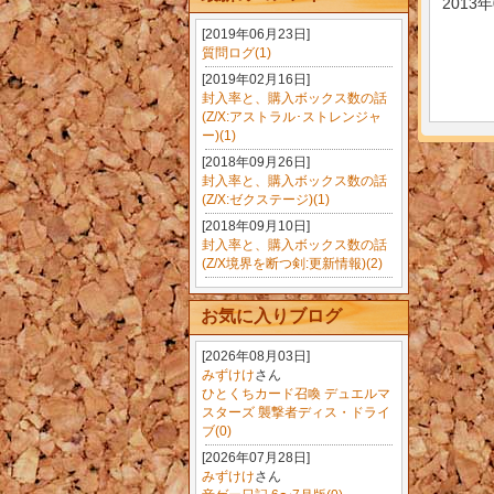
2013
[2019年06月23日]
質問ログ(1)
[2019年02月16日]
封入率と、購入ボックス数の話
(Z/X:アストラル･ストレンジャ
ー)(1)
[2018年09月26日]
封入率と、購入ボックス数の話
(Z/X:ゼクステージ)(1)
[2018年09月10日]
封入率と、購入ボックス数の話
(Z/X境界を断つ剣:更新情報)(2)
お気に入りブログ
[2026年08月03日]
みずけけ
さん
ひとくちカード召喚 デュエルマ
スターズ 襲撃者ディス・ドライ
ブ(0)
[2026年07月28日]
みずけけ
さん