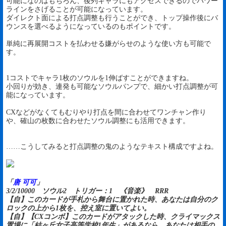
可能になのはもちろん、後列キャラにもアクセスできるのでパワー
ラインをさげることが可能になっています。
ダイレクト面による打点調整も行うことができ、トップ操作後にバ
ウンスを選べるようになっているのもポイントです。
単純に再展開コストを払わせる嫌がらせのような使い方も可能で
す。
1コストでキャラ1枚のソウルを1伸ばすことができますね。
小回りが効き、連発も可能なソウルパンプで、細かい打点調整が可
能になっています。
CXなどがなくてもむりやり打点を間に合わせてワンチャン作り
や、確山の枚数に合わせたソウル調整にも活用できます。
……こうしてみると打点調整の鬼のようなテキスト構成ですよね。
「
唐 可可
」
3/2/10000 ソウル2 トリガー：1 《音楽》 RRR
【自】このカードが手札から舞台に置かれた時、あなたは自分のク
ロックの上から1枚を、控え室に置いてよい。
【自】【CXコンボ】このカードがアタックした時、クライマックス
置場に「結ヶ丘女子高等学校1年生」があるなら、あなたは相手の