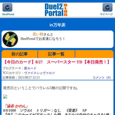
DuelPortal
マイページ
in万年床
黒い秋
さんと
DuelPortalでお友達になろう！
前の記事
記事一覧
【今日のカード】8/27 スーパースター TD【本日発売！】
ブログテーマ：
新カード
TCGカテゴリ：
ヴァイスシュヴァルツ
記事投稿：2021/08/27 22:13
コメント（0）
発売日ということでパラレル5種の公開ですね。
「
澁谷 かのん
」
0/0/1000 ソウル1 トリガー：なし 《音楽》 SP
【自】このカードがアタックした時、あなたは自分のキャラを1枚