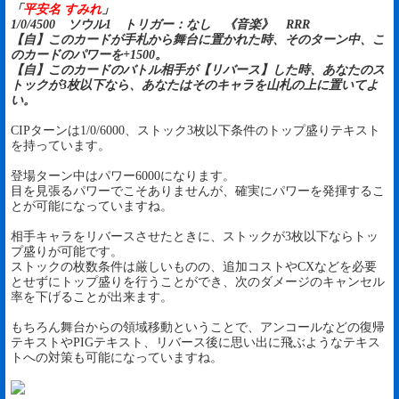
「
平安名 すみれ
」
1/0/4500 ソウル1 トリガー：なし 《音楽》 RRR
【自】このカードが手札から舞台に置かれた時、そのターン中、こ
のカードのパワーを+1500。
【自】このカードのバトル相手が【リバース】した時、あなたのス
トックが3枚以下なら、あなたはそのキャラを山札の上に置いてよ
い。
CIPターンは1/0/6000、ストック3枚以下条件のトップ盛りテキスト
を持っています。
登場ターン中はパワー6000になります。
目を見張るパワーでこそありませんが、確実にパワーを発揮するこ
とが可能になっていますね。
相手キャラをリバースさせたときに、ストックが3枚以下ならトッ
プ盛りが可能です。
ストックの枚数条件は厳しいものの、追加コストやCXなどを必要
とせずにトップ盛りを行うことができ、次のダメージのキャンセル
率を下げることが出来ます。
もちろん舞台からの領域移動ということで、アンコールなどの復帰
テキストやPIGテキスト、リバース後に思い出に飛ぶようなテキス
トへの対策も可能になっていますね。