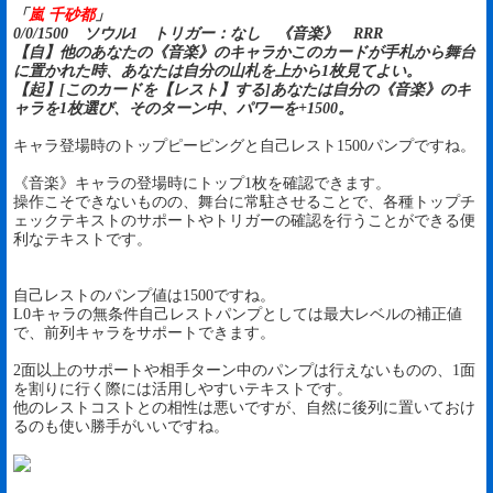
「
嵐 千砂都
」
0/0/1500 ソウル1 トリガー：なし 《音楽》 RRR
【自】他のあなたの《音楽》のキャラかこのカードが手札から舞台
に置かれた時、あなたは自分の山札を上から1枚見てよい。
【起】[このカードを【レスト】する]あなたは自分の《音楽》のキ
ャラを1枚選び、そのターン中、パワーを+1500。
キャラ登場時のトップピーピングと自己レスト1500パンプですね。
《音楽》キャラの登場時にトップ1枚を確認できます。
操作こそできないものの、舞台に常駐させることで、各種トップチ
ェックテキストのサポートやトリガーの確認を行うことができる便
利なテキストです。
自己レストのパンプ値は1500ですね。
L0キャラの無条件自己レストパンプとしては最大レベルの補正値
で、前列キャラをサポートできます。
2面以上のサポートや相手ターン中のパンプは行えないものの、1面
を割りに行く際には活用しやすいテキストです。
他のレストコストとの相性は悪いですが、自然に後列に置いておけ
るのも使い勝手がいいですね。