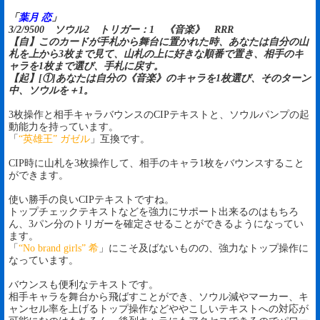
「
葉月 恋
」
3/2/9500 ソウル2 トリガー：1 《音楽》 RRR
【自】このカードが手札から舞台に置かれた時、あなたは自分の山
札を上から3枚まで見て、山札の上に好きな順番で置き、相手のキ
ャラを1枚まで選び、手札に戻す。
【起】[①]あなたは自分の《音楽》のキャラを1枚選び、そのターン
中、ソウルを＋1。
3枚操作と相手キャラバウンスのCIPテキストと、ソウルパンプの起
動能力を持っています。
「
“英雄王” ガゼル
」互換です。
CIP時に山札を3枚操作して、相手のキャラ1枚をバウンスすること
ができます。
使い勝手の良いCIPテキストですね。
トップチェックテキストなどを強力にサポート出来るのはもちろ
ん、3パン分のトリガーを確定させることができるようになってい
ます。
「
“No brand girls” 希
」にこそ及ばないものの、強力なトップ操作に
なっています。
バウンスも便利なテキストです。
相手キャラを舞台から飛ばすことができ、ソウル減やマーカー、キ
ャンセル率を上げるトップ操作などややこしいテキストへの対応が