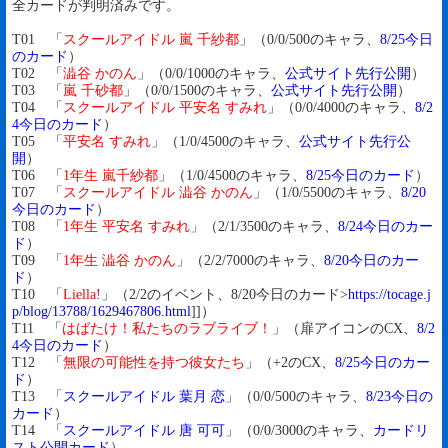
全カードが判明済みです。
T01 「
スクールアイドル 嵐 千紗都
」（0/0/500のキャラ、
8/25今日
のカード
）
T02 「
澁谷 かのん
」（0/0/1000のキャラ、
公式サイト先行公開
）
T03 「
嵐 千砂都
」（0/0/1500のキャラ、
公式サイト先行公開
）
T04 「
スクールアイドル 平安名 すみれ
」（0/0/4000のキャラ、
8/2
4今日のカード
）
T05 「
平安名 すみれ
」（1/0/4500のキャラ、
公式サイト先行公
開
）
T06 「
1年生 嵐千紗都
」（1/0/4500のキャラ、
8/25今日のカード
）
T07 「
スクールアイドル 澁谷 かのん
」（1/0/5500のキャラ、
8/20
今日のカード
）
T08 「
1年生 平安名 すみれ
」（2/1/3500のキャラ、
8/24今日のカー
ド
）
T09 「
1年生 澁谷 かのん
」（2/2/7000のキャラ、
8/20今日のカー
ド
）
T10 「
Liella!
」（2/2のイベント、8/20今日のカード>
https://tocage.j
p/blog/13788/1629467806.html
]]）
T11 「
はばたけ！私たちのラブライブ！
」（扉アイコンのCX、
8/2
4今日のカード
）
T12 「
無限の可能性を持つ彼女たち
」（+2のCX、
8/25今日のカー
ド
）
T13 「
スクールアイドル 葉月 恋
」（0/0/500のキャラ、
8/23今日の
カード
）
T14 「
スクールアイドル 唐 可可
」（0/0/3000のキャラ、
カードリ
スト公開カード
）