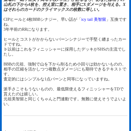
山札の下から4枚を、控え室に置き、相手にXダメージを与える。X
はそれらのカードのクライマックスの枚数に等しい。
CIPヒールと4枚BBBシナジー、早い話が「
icy tail 美智留
」互換です
ね。
3年半前のRRになります。
ヒールとコストがかからないバーンシナジーで手堅く纏まったカー
ドですね。
♭以前はこれをフィニッシャーに採用したデッキがSHSの主流でし
たし。
BBBの元祖、強制で山を下から削るため小回りは効かないものの、
相手の圧縮を活かしつつ複数点ダメージにも期待できるテキストで
す。
査定的にはシンプルな1点バーンと同等になっていますね。
派手さこそもうないものの、最低限使えるフィニッシャーをTDで
貰えたのは嬉しい。
元祖美智留と同じくちゃんと門連動です。無難に使えそうでよいよ
い。