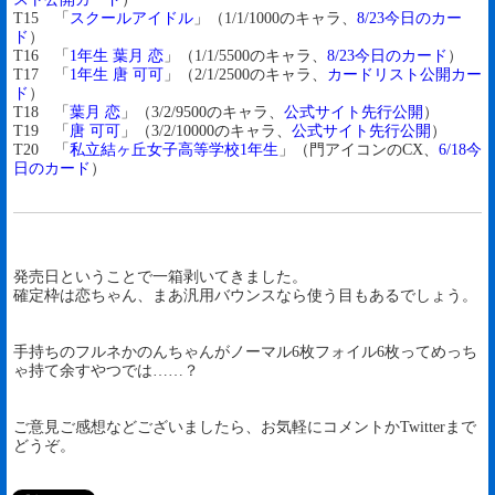
T15 「
スクールアイドル
」（1/1/1000のキャラ、
8/23今日のカー
ド
）
T16 「
1年生 葉月 恋
」（1/1/5500のキャラ、
8/23今日のカード
）
T17 「
1年生 唐 可可
」（2/1/2500のキャラ、
カードリスト公開カー
ド
）
T18 「
葉月 恋
」（3/2/9500のキャラ、
公式サイト先行公開
）
T19 「
唐 可可
」（3/2/10000のキャラ、
公式サイト先行公開
）
T20 「
私立結ヶ丘女子高等学校1年生
」（門アイコンのCX、
6/18今
日のカード
）
発売日ということで一箱剥いてきました。
確定枠は恋ちゃん、まあ汎用バウンスなら使う目もあるでしょう。
手持ちのフルネかのんちゃんがノーマル6枚フォイル6枚ってめっち
ゃ持て余すやつでは……？
ご意見ご感想などございましたら、お気軽にコメントかTwitterまで
どうぞ。