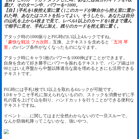
選び、そのターン中、パワーを+1000。
【自】[手札を1枚控え室に置く]このカードが舞台から控え室に置か
れた時、あなたはコストを払ってよい。そうしたら、あなたは自分
の山札を上から4枚まで見て、レベル1以上のカードを1枚まで選ん
で相手に見せ、手札に加え、残りのカードを控え室に置く。
アタック時の1000振りとPIG時のL1以上4ルックですね。
「
豪快な戦法 フカ次郎
」互換、上テキストを含めると「
五河 琴
里
」のパンプ条件がなくなったものになります。
アタック時にキャラ1枚のパワーを1000伸ばすことができます。
自身を含めて好き勝手にパワーを振れるテキストで、パンプ値は10
00とはいえ序盤から中盤以降適当な面を埋めるときにも活用できる
テキストです。
PIG時には手札1枚でL1以上を取れる4ルックが可能です。
L0キャラこそ手札に加えられないものの、ストックを消費せずに手
札の質を上げて山を削り、ハンドカットを行うことができる便利な
テキストですね。
イベント……に関してはまだ全然わからないので一旦スルーで。
なんか防御札降ってこないかな、強いやつ。