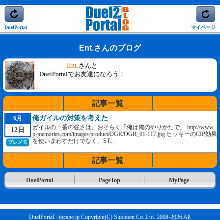
DuelPortal
マイページ
Ent.さんのブログ
Ent.
さんと
DuelPortalでお友達になろう！
記事一覧
俺ガイルの対策を考えた
6月
ガイルの一番の強さは、おそらく「俺は俺のやりかたで」 http://www.
12日
p-memories.com/images/product/OGR/OGR_01-117.jpg ヒッキーのCIP効果
を使いまわすだけでなく、ST...
プレメモ
記事一覧
DuelPortal
PageTop
MyPage
DuelPortal - tocage.jp Copyright(C) Shohoen Co.,Ltd. 2008-2026 All