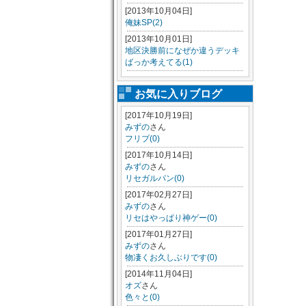
[2013年10月04日]
俺妹SP(2)
[2013年10月01日]
地区決勝前になぜか違うデッキ
ばっか考えてる(1)
お気に入りブログ
[2017年10月19日]
みずの
さん
フリプ(0)
[2017年10月14日]
みずの
さん
リセガルパン(0)
[2017年02月27日]
みずの
さん
リセはやっぱり神ゲー(0)
[2017年01月27日]
みずの
さん
物凄くお久しぶりです(0)
[2014年11月04日]
オズ
さん
色々と(0)