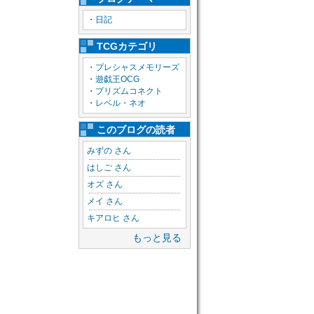
・
日記
TCGカテゴリ
・
プレシャスメモリーズ
・
遊戯王OCG
・
プリズムコネクト
・
レベル・ネオ
このブログの読者
みずの さん
はしご さん
オズ さん
メイ さん
キアロヒ さん
もっと見る