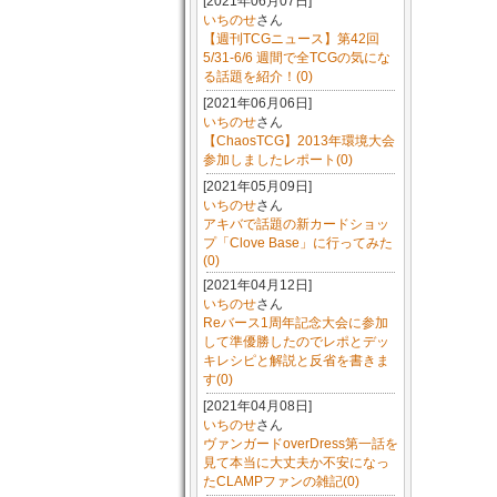
[2021年06月07日]
いちのせ
さん
【週刊TCGニュース】第42回
5/31-6/6 週間で全TCGの気にな
る話題を紹介！(0)
[2021年06月06日]
いちのせ
さん
【ChaosTCG】2013年環境大会
参加しましたレポート(0)
[2021年05月09日]
いちのせ
さん
アキバで話題の新カードショッ
プ「Clove Base」に行ってみた
(0)
[2021年04月12日]
いちのせ
さん
Reバース1周年記念大会に参加
して準優勝したのでレポとデッ
キレシピと解説と反省を書きま
す(0)
[2021年04月08日]
いちのせ
さん
ヴァンガードoverDress第一話を
見て本当に大丈夫か不安になっ
たCLAMPファンの雑記(0)