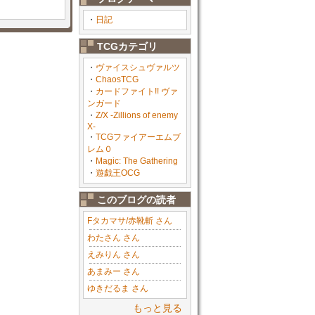
・
日記
TCGカテゴリ
・
ヴァイスシュヴァルツ
・
ChaosTCG
・
カードファイト!! ヴァ
ンガード
・
Z/X -Zillions of enemy
X-
・
TCGファイアーエムブ
レム０
・
Magic: The Gathering
・
遊戯王OCG
このブログの読者
Fタカマサ/赤靴斬 さん
わたさん さん
えみりん さん
あまみー さん
ゆきだるま さん
もっと見る