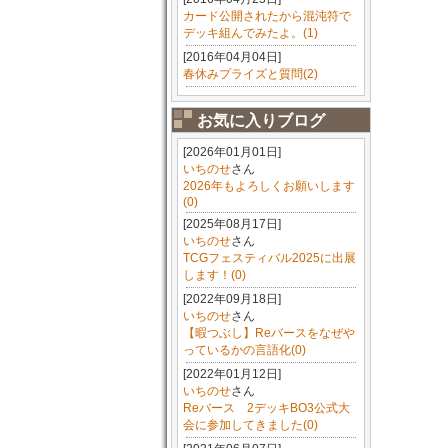
カード公開されたから混沌符で
デッキ組んでみたよ。(1)
[2016年04月04日]
春休みプライズと質問(2)
お気に入りブログ
[2026年01月01日]
いちのせ
さん
2026年もよろしくお願いします
(0)
[2025年08月17日]
いちのせ
さん
TCGフェスティバル2025に出展
します！(0)
[2022年09月18日]
いちのせ
さん
【暇つぶし】Reバースをなぜや
っているかの言語化(0)
[2022年01月12日]
いちのせ
さん
Reバース 2デッキBO3公式大
会に参加してきました(0)