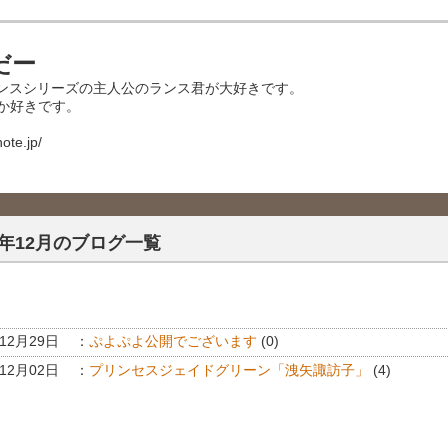
だー
ンスシリーズの主人公のランス君が大好きです。
とか好きです。
ote.jp/
15年12月のブログ一覧
年12月29日
：
ぷよぷよ公開でございます
(0)
年12月02日
：
プリンセスジェイドグリーン「洩矢諏訪子」
(4)