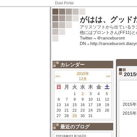
Duel Portal
がはは、グッド
アリスソフトから出ているラ
他にはブロントさん(FF11)
Twitter→＠ranceburont
DN→http://ranceburont.diaryn
カレンダー
20
2015年
<<
>>
12月
日
月
火
水
木
金
土
1
2
3
4
5
6
7
8
9
10
11
12
2015
13
14
15
16
17
18
19
20
21
22
23
24
25
26
2015
27
28
29
30
31
最近のブログ
[2018年01月16日]