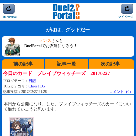
DuelPortal
マイページ
がはは、グッドだー
ランス
さんと
DuelPortalでお友達になろう！
前の記事
記事一覧
次の記事
今日のカード ブレイブウィッチーズ 20170227
ブログテーマ：
日記
TCGカテゴリ：
ChaosTCG
記事投稿：2017/02/27 21:28
コメント（0）
本日から公開になりました、ブレイブウィッチーズのカードについ
て触れていこうと思います。