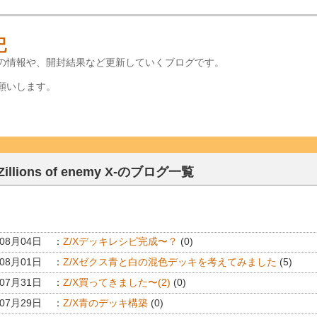
記
の情報や、開封結果など更新していくブログです。
願いします。
-Zillions of enemy X-のブログ一覧
年08月04日
：
Z/Xデッキレシピ完成〜？
(0)
年08月01日
：
Z/Xゼクス青と白の混色デッキを考えてみました
(5)
年07月31日
：
Z/X買ってきました〜(2)
(0)
年07月29日
：
Z/X青のデッキ構築
(0)