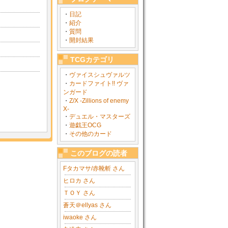
・
日記
・
紹介
・
質問
・
開封結果
TCGカテゴリ
・
ヴァイスシュヴァルツ
・
カードファイト!! ヴァ
ンガード
・
Z/X -Zillions of enemy
X-
・
デュエル・マスターズ
・
遊戯王OCG
・
その他のカード
このブログの読者
Fタカマサ/赤靴斬 さん
ヒロカ さん
ＴＯＹ さん
蒼天＠ellyas さん
iwaoke さん