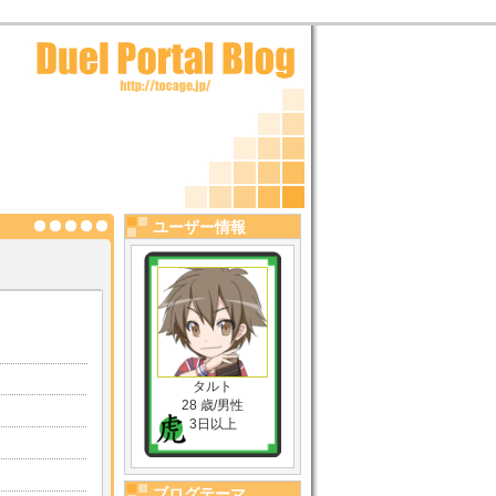
ユーザー情報
タルト
28 歳/男性
3日以上
ブログテーマ