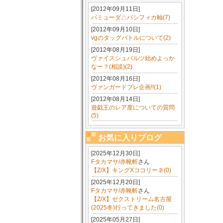
[2012年09月11日]
バミューダ△パシフィカ軸(7)
[2012年09月10日]
vgのタッグバトルについて(2)
[2012年08月19日]
ヴァイスシュバルツ始めよっか
なー？(相談)(2)
[2012年08月16日]
ヴァンガードプレ企画!!(1)
[2012年08月14日]
遊戯王のレア度についての質問
(5)
お気に入りブログ
[2025年12月30日]
Fタカマサ/赤靴斬
さん
【Z/X】キングXココリーネ(0)
[2025年12月20日]
Fタカマサ/赤靴斬
さん
【Z/X】ゼクストリーム名古屋
(2025冬)行ってきました(0)
[2025年05月27日]