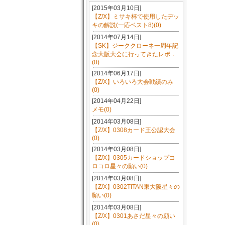
[2015年03月10日]
【Z/Ⅹ】ミサキ杯で使用したデッ
キの解説(一応ベスト8)(0)
[2014年07月14日]
【SK】ジーククローネ一周年記
念大阪大会に行ってきたレポ．
(0)
[2014年06月17日]
【Z/X】いろいろ大会戦績のみ
(0)
[2014年04月22日]
メモ(0)
[2014年03月08日]
【Z/X】0308カード王公認大会
(0)
[2014年03月08日]
【Z/X】0305カードショップコ
ロコロ星々の願い(0)
[2014年03月08日]
【Z/X】0302TITAN東大阪星々の
願い(0)
[2014年03月08日]
【Z/X】0301あさだ星々の願い
(0)