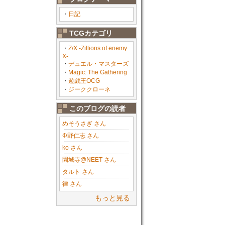
・
日記
TCGカテゴリ
・
Z/X -Zillions of enemy
X-
・
デュエル・マスターズ
・
Magic: The Gathering
・
遊戯王OCG
・
ジーククローネ
このブログの読者
めそうさぎ さん
Φ野仁志 さん
ko さん
園城寺@NEET さん
タルト さん
律 さん
もっと見る