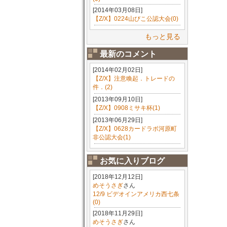
[2014年03月08日]
【Z/X】0224山びこ公認大会(0)
もっと見る
最新のコメント
[2014年02月02日]
【Z/X】注意喚起．トレードの
件．(2)
[2013年09月10日]
【Z/X】0908ミサキ杯(1)
[2013年06月29日]
【Z/X】0628カードラボ河原町
非公認大会(1)
お気に入りブログ
[2018年12月12日]
めそうさぎ
さん
12/9 ビデオインアメリカ西七条
(0)
[2018年11月29日]
めそうさぎ
さん