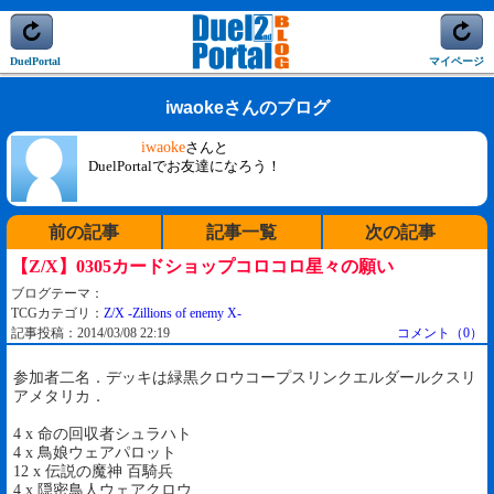
DuelPortal
マイページ
iwaokeさんのブログ
iwaoke
さんと
DuelPortalでお友達になろう！
前の記事
記事一覧
次の記事
【Z/X】0305カードショップコロコロ星々の願い
ブログテーマ：
TCGカテゴリ：
Z/X -Zillions of enemy X-
記事投稿：2014/03/08 22:19
コメント（0）
参加者二名．デッキは緑黒クロウコープスリンクエルダールクスリ
アメタリカ．
4 x 命の回収者シュラハト
4 x 鳥娘ウェアパロット
12 x 伝説の魔神 百騎兵
4 x 隠密鳥人ウェアクロウ