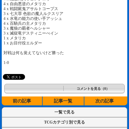
4 x 自由悪逆のメタリカ
4 x 戦闘屍鬼アサルトコープス
3 x 七大罪 色欲の魔人ルクスリア
4 x 水竜の能力の使い手アッシュ
4 x 百騎兵の主メタリカ
3 x 魔狼の覇者ヘルシャー
3 x 滅獄竜デスティニーべイン
1 x メタリカ
1 x お目付役エルダー
対戦は何も覚えてないけど勝った
1-0
コメントを見る（0）
前の記事
記事一覧
次の記事
一覧で見る
TCGカテゴリ別で見る