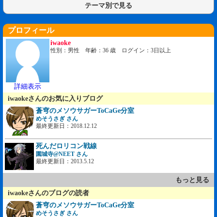
テーマ別で見る
プロフィール
iwaoke
性別：男性 年齢：36 歳 ログイン：3日以上
詳細表示
iwaokeさんのお気に入りブログ
蒼穹のメソウサガーToCaGe分室
めそうさぎ さん
最終更新日：2018.12.12
死んだロリコン戦線
園城寺@NEET さん
最終更新日：2013.5.12
もっと見る
iwaokeさんのブログの読者
蒼穹のメソウサガーToCaGe分室
めそうさぎ さん