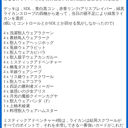
デッキは，SDL，青白黒コン，赤青リンクtアリスブレイバー，緑黒
ライカンスロープの四種から迷って，当日の寝不足により緑黒ライ
カンを選択．
(眠いとコントロールとかSDLとか回せる気がしなかったので)
4 x 洗濯獣人ウェアラクーン
4 x 農耕鳥人ウェアラーク
4 x 獣人ウェアヘッジホッグ
4 x 兎娘ウェアラビット
3 x 獣人ウェアカピバラ
1 x 獣人親子ウェアカンガルー
4 x ミスティックアドベンチャー
4 x 幽鬼ダスクアクス
4 x 羊娘ウェアシープ
4 x リス娘ウェアスクワール
1 x 獣人ウェアコアラ
1 x 四足の勝利者ズィーガー
4 x 途惑いの少女アリス
4 x 月光の魔姫クイーンカグヤ
3 x 獣人ウェアパンダ（F）
1 x 上柚木綾瀬
1 x 料理獣人ウェアハムスター
ミスティックアドベンチャー4投は，ライカンは結局スクワールが
すべてのポイントで，それを水増しできる一番強いカードがこれだ