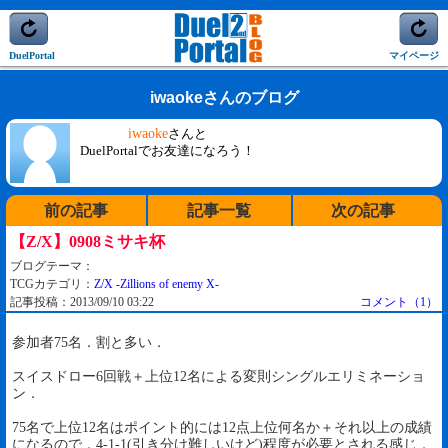
DuelPortal
マイページ
iwaokeさんのブログ
iwaoke
さんと
DuelPortalでお友達になろう！
前の記事
記事一覧
次の記事
【Z/X】0908ミサキ杯
ブログテーマ：
TCGカテゴリ：
Z/X -Zillions of enemy X-
記事投稿：2013/09/10 03:22
コメント（1）
参加者75名．割と多い．
スイスドロー6回戦＋上位12名による変則シングルエリミネーショ
ン．
75名で上位12名はポイント的には12点上位何名か＋それ以上の成績
になるので，4-1-1(引き分け難しいけど)程度が必要とされる感じ．