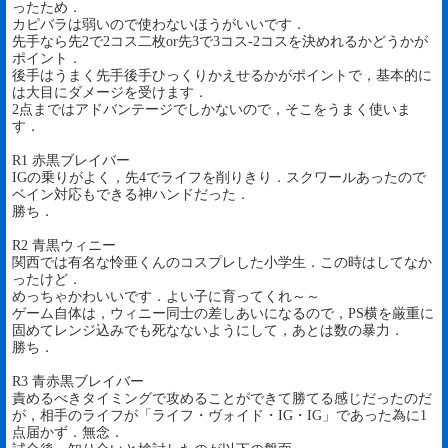
ったため．
カピバラは弱いので使わないほうがいいです．
先手なら先2で2コス二枚or先3で3コス-2コスを決めれるかどうかが
ポイント．
後手はうまく先手後手ひっくりかえせるかがポイントで，基本的に
は大目にダメージを受けます．
2点まではアドバンテージでしかないので，そこをうまく使いま
す．
R1 赤黒ブレイバー
IGの乗りがよく，先4でライフを削りきり．スクワールあったので
ベイン対応もできる神ハンドだった．
勝ち．
R2 青黒ウィニー
関西では有名な怜亜くんのコスプレした小学生．この時はしてなか
ったけど．
めっちゃかわいいです．よい子に育ってくれ～～
ゲーム自体は，ウィニー同士の差しあいになるので，PS横を厳重に
固めてレンジ込みでも死なないようにして，あとは数の暴力．
勝ち．
R3 青赤黒ブレイバー
責めるべきタイミングで攻めることができて勝てる感じだったのだ
が，相手のライフが「ライフ・ヴォイド・IG・IG」であった為に1
点届かず．無念．