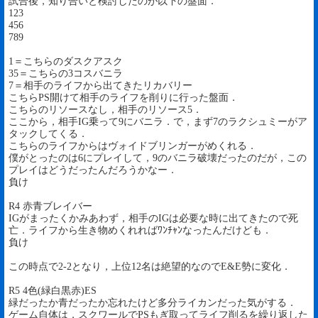
試合後，知り合いと検討したのが以下の盤面．
123
456
789
1＝こちらのダスクアスク
35＝こちらの3コスバニラ
7＝相手のライフから出てきたリカバリー
こちらPS開けて相手のライフを削りに行った盤面．
こちらのリソースなし，相手のリソース5．
ここから，相手IG乗って9にバニラ．で，まず7のラクシュミーがア
タックしてくる．
こちらのライフからはヴォイドブリンガーがめくれる．
僕がとったのは6にプレイして，9のバニラ破壊だったのだが，この
プレイはどうだったんだろうかなー．
負け
R4 赤青ブレイバー
IGがまったくかみあわず，相手のIGは必要な時に出てきたので死
亡．ライフから生き物めくれればﾜﾝﾁｬﾝなったんだけども．
負け
この時点で2-2となり，上位12名は絶望的なのでE&E勢に変化．
R5 4色(緑白黒赤)ES
緑だったか青だったか忘れたけど多分ライカンだった気がする．
ゲーム自体は，スクワールでPSもぎ取ってライフ削るを繰り返した