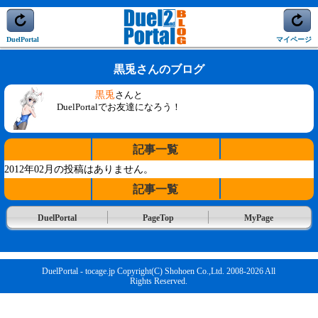
DuelPortal
マイページ
黒兎さんのブログ
黒兎
さんと
DuelPortalでお友達になろう！
記事一覧
2012年02月の投稿はありません。
記事一覧
DuelPortal
PageTop
MyPage
DuelPortal - tocage.jp Copyright(C) Shohoen Co.,Ltd. 2008-2026 All
Rights Reserved.