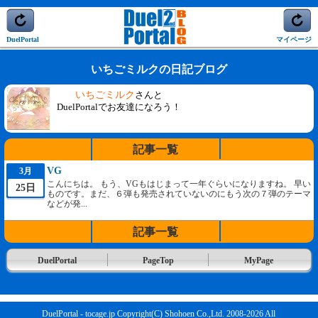
DuelPortal
マイページ
いちごミルクの日記ブログ
いちごミルク
さんと
DuelPortalでお友達になろう！
記事一覧
VG
3月
こんにちは。 もう、VGもはじまって一年ぐらいになりますね。 早い
25日
ものです。まだ、６弾も発売されていないのにもう次の７弾のテーマ
などが発...
記事一覧
DuelPortal
PageTop
MyPage
DuelPortal - tocage.jp Copyright(C) Shohoen Co.,Ltd. 2008-2026 All