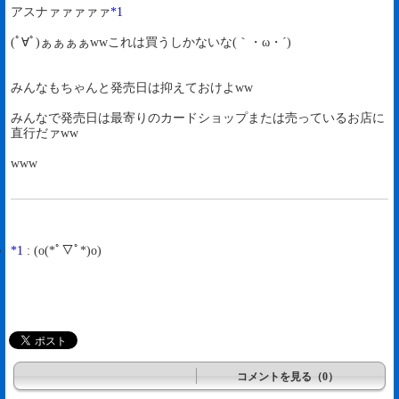
アスナァァァァァ
*1
(ﾟ∀ﾟ)ぁぁぁぁwwこれは買うしかないな(｀・ω・´)
みんなもちゃんと発売日は抑えておけよww
みんなで発売日は最寄りのカードショップまたは売っているお店に
直行だァww
www
*1
: (o(*ﾟ▽ﾟ*)o)
コメントを見る（0）