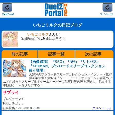
DuelPortal
マイページ
いちごミルクの日記ブログ
いちごミルク
さんと
DuelPortalでお友達になろう！
前の記事
記事一覧
次の記事
【画像追加】 『SAO』『AW』『リトバス』
『ZETMAN』ブシロードスリーブコレクション
続々登場！
大好評のブシロードスリーブコレクションハイグレード第97
弾＆第98弾！第97弾『ソードアート・オンライン』話題のア
ニメが続々とスリーブ化！ゲームオーバーは現実世界の死を意味し、脱出する
手段はゲームをクリアする...
サプライ
ブログテーマ：
TCGカテゴリ：
記事投稿：2012/10/30 21:38
コメント（0）