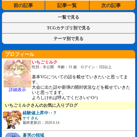
前の記事
記事一覧
次の記事
一覧で見る
TCGカテゴリ別で見る
テーマ別で見る
プロフィール
いちごミルク
性別：非公開 年齢：31 歳 ログイン：3日以上
基本VGについての話を載せていきたいと思ってま
す。
大会に出た話や新弾の開封状況などを載せていきた
詳細表示
いと思ってます。
よろしければ呼んでください(^O^)
いちごミルクさんのお気に入りブログ
経験値上昇中↑↑？
ケイ さん
最終更新日：2020.6.14
蒼哭の領域