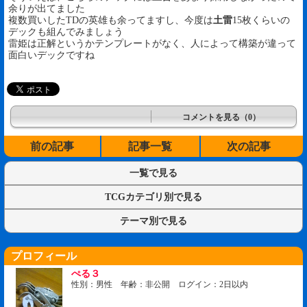
余りが出てました
複数買いしたTDの英雄も余ってますし、今度は
土雷
15枚くらいの
デックも組んでみましょう
雷姫は正解というかテンプレートがなく、人によって構築が違って
面白いデックですね
コメントを見る（0）
前の記事
記事一覧
次の記事
一覧で見る
TCGカテゴリ別で見る
テーマ別で見る
プロフィール
ぺる３
性別：男性 年齢：非公開 ログイン：2日以内