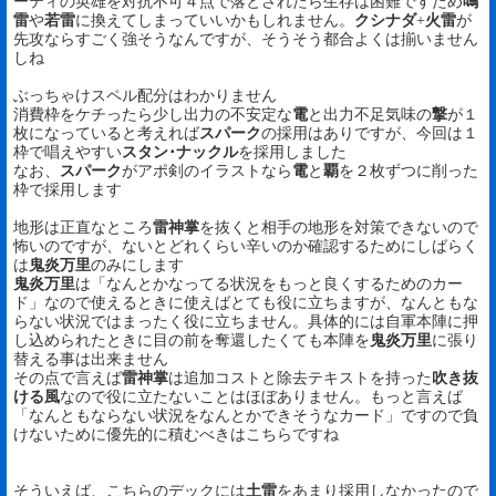
ーティの英雄を対抗不可４点で落とされたら生存は困難ですため
鳴
雷
や
若雷
に換えてしまっていいかもしれません。
クシナダ
+
火雷
が
先攻ならすごく強そうなんですが、そうそう都合よくは揃いません
しね
ぶっちゃけスペル配分はわかりません
消費枠をケチったら少し出力の不安定な
電
と出力不足気味の
撃
が１
枚になっていると考えれば
スパーク
の採用はありですが、今回は１
枠で唱えやすい
スタン･ナックル
を採用しました
なお、
スパーク
がアポ剣のイラストなら
電
と
覇
を２枚ずつに削った
枠で採用します
地形は正直なところ
雷神掌
を抜くと相手の地形を対策できないので
怖いのですが、ないとどれくらい辛いのか確認するためにしばらく
は
鬼炎万里
のみにします
鬼炎万里
は「なんとかなってる状況をもっと良くするためのカー
ド」なので使えるときに使えばとても役に立ちますが、なんともな
らない状況ではまったく役に立ちません。具体的には自軍本陣に押
し込められたときに目の前を奪還したくても本陣を
鬼炎万里
に張り
替える事は出来ません
その点で言えば
雷神掌
は追加コストと除去テキストを持った
吹き抜
ける風
なので役に立たないことはほぼありません。もっと言えば
「なんともならない状況をなんとかできそうなカード」ですので負
けないために優先的に積むべきはこちらですね
そういえば、こちらのデックには
土雷
をあまり採用しなかったので