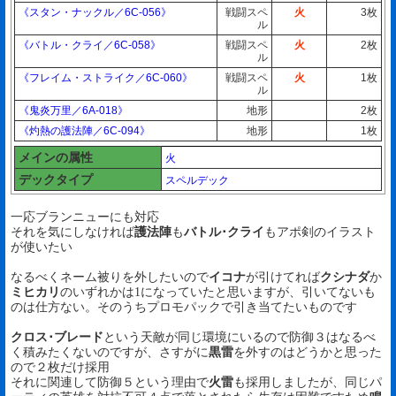
《スタン・ナックル／6C-056》
戦闘スペ
火
3枚
ル
《バトル・クライ／6C-058》
戦闘スペ
火
2枚
ル
《フレイム・ストライク／6C-060》
戦闘スペ
火
1枚
ル
《鬼炎万里／6A-018》
地形
2枚
《灼熱の護法陣／6C-094》
地形
1枚
メインの属性
火
デックタイプ
スペルデック
一応ブランニューにも対応
それを気にしなければ
護法陣
も
バトル･クライ
もアポ剣のイラスト
が使いたい
なるべくネーム被りを外したいので
イコナ
が引けてれば
クシナダ
か
ミヒカリ
のいずれかは1になっていたと思いますが、引いてないも
のは仕方ない。そのうちプロモパックで引き当てたいものです
クロス･ブレード
という天敵が同じ環境にいるので防御３はなるべ
く積みたくないのですが、さすがに
黒雷
を外すのはどうかと思った
ので２枚だけ採用
それに関連して防御５という理由で
火雷
も採用しましたが、同じパ