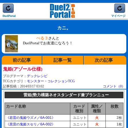
DuelPortal
マイページ
カニ。
ぺる３
さんと
DuelPortalでお友達になろう！
前の記事
記事一覧
次の記事
鬼姫(アゾール仕様)
ブログテーマ：
デックレシピ
TCGカテゴリ：
モンスター・コレクションTCG
記事投稿：2014/03/17 03:02
コメント（0）
雷姫(勢力構築ネオスタンダード兼ブランニュー
カード名称
カード
属性／
枚数
種別
種類
《若雷の鬼姫ウズメ／6A-001》
ユニット
火
2枚
《黒雷の鬼姫スセリ／6A-002》
ユニット
火
1枚