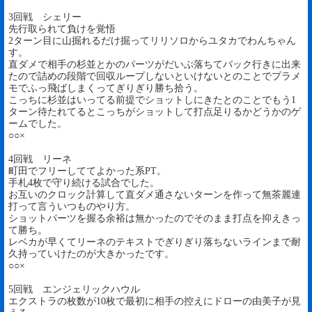
3回戦 シェリー
先行取られて負けを覚悟
2ターン目に山掘れるだけ掘ってリリソロからユタカでわんちゃん
す。
直ダメで相手の杉並とかのパーツがだいぶ落ちてバック行きに出来
たので詰めの段階で回収ループしないといけないとのことでプラメ
モでふっ飛ばしまくってぎりぎり勝ち拾う。
こっちに杉並はいってる前提でショットしにきたとのことでもう1
ターン待たれてるとこっちがショットして打点足りるかどうかのゲ
ームでした。
○○×
4回戦 リーネ
町田でフリーしててよかった系PT。
手札4枚で守り続ける試合でした。
お互いのクロック計算して直ダメ通さないターンを作って無茶麗連
打って言ういつものやり方。
ショットパーツを握る余裕は無かったのでそのまま打点を抑えきっ
て勝ち。
レベカが早くてリーネのテキストでぎりぎり落ちないラインまで耐
久持っていけたのが大きかったです。
○○×
5回戦 エンジェリックハウル
エクストラの枚数が10枚で最初に相手の控えにドローの由美子が見