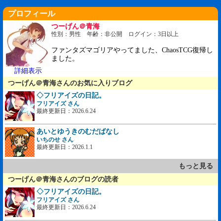
プロフィール
つーげん＠青海
性別：男性 年齢：非公開 ログイン：3日以上
ファンタズマゴリアやってました、ChaosTCG復帰し
ました。
詳細表示
つーげん＠青海さんのお気に入りブログ
◇フリアイズの日記。
フリアイズ さん
最終更新日：2026.6.24
あいとゆうきのむだばなし
いちのせ さん
最終更新日：2026.1.1
もっと見る
つーげん＠青海さんのブログの読者
◇フリアイズの日記。
フリアイズ さん
最終更新日：2026.6.24