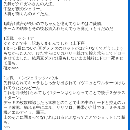
先鋒がクロガネさんの入江。
中堅が僕のシェリー。
大将が肉くんのメイたん。
1試合1試合が長いのでちゃんと憶えてないのはご愛嬌。
チームの結果もその後お酒入れたんでうろ覚え（もうだめだ
1回戦 セシリア
ぐだぐだで申し訳ありませんでした（土下座
1ターン目についた直ダメメタのセットがはがせなくてどうしよう
もなかったんで、ひたすらにリカバリー続けて控え荒らしてドロー
させてました。結局直ダメは1度もしないまま純粋にドロー死させ
て勝ち。
確か○○○
2回戦 エンジェリックハウル
先行取られてキャラもしっかり出されてゴヴニュとワルサーつけら
れてうたたねどーん
これを2回続けられてもう1ターンはないなってことで後手３がラス
トターン。
デッキの枚数確認したら10枚とのことで山の中のカードと控えのカ
ード確認、触れる中にエル、リリソロ、携帯が合計で３、ミチル単
機とエルアイラ、覇王。
山のそこに固まってなければ11点とぶなってことでショットして勝
ち。
○○×