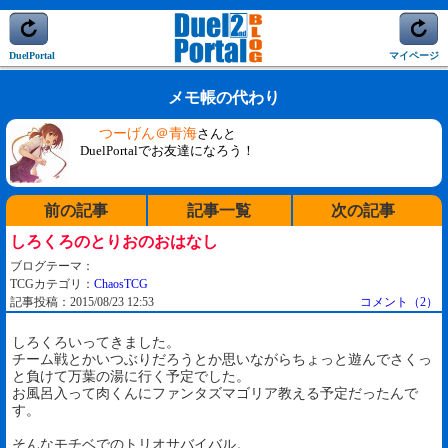
DuelPortal
マイページ
メモ帳の代わり
つーげん＠青海
さんと
DuelPortalでお友達になろう！
前の記事
記事一覧
次の記事
しろくろのとりおのおはなし
ブログテーマ：
TCGカテゴリ：
ChaosTCG
記事投稿：2015/08/23 12:53
コメント（2）
しろくろいってきました。
チーム戦とかいつぶりだろうとか思いながらちょっと遊んでさくっ
と負けて万葉の湯に行く予定でした。
お風呂入って肉くんにファンタズマゴリア教える予定だったんで
す。
そんなモチベでのトリオサバイバル。