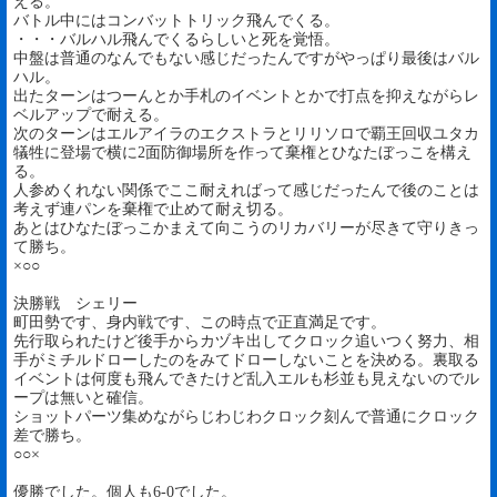
える。
バトル中にはコンバットトリック飛んでくる。
・・・バルハル飛んでくるらしいと死を覚悟。
中盤は普通のなんでもない感じだったんですがやっぱり最後はバル
ハル。
出たターンはつーんとか手札のイベントとかで打点を抑えながらレ
ベルアップで耐える。
次のターンはエルアイラのエクストラとリリソロで覇王回収ユタカ
犠牲に登場で横に2面防御場所を作って棄権とひなたぼっこを構え
る。
人参めくれない関係でここ耐えればって感じだったんで後のことは
考えず連パンを棄権で止めて耐え切る。
あとはひなたぼっこかまえて向こうのリカバリーが尽きて守りきっ
て勝ち。
×○○
決勝戦 シェリー
町田勢です、身内戦です、この時点で正直満足です。
先行取られたけど後手からカヅキ出してクロック追いつく努力、相
手がミチルドローしたのをみてドローしないことを決める。裏取る
イベントは何度も飛んできたけど乱入エルも杉並も見えないのでル
ープは無いと確信。
ショットパーツ集めながらじわじわクロック刻んで普通にクロック
差で勝ち。
○○×
優勝でした。個人も6-0でした。