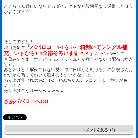
ここらへん難しいならセガダイレクトなり駿河屋なり通販したほう
がよさげ＾＾
そしてですね！
「ババロコ 1-1を3～4箱剥いてシングル補
昨日更新で
充。いまなら1-1全部そろいます＾＾」
キャンペーン中。
今日みてきまーす。どろっぷゲッテムとか数たりない（配布しすぎ
て）。
あとわりと土曜夜これない勢（逆に日曜なら動ける）の新規さんお
おいから買っておいて渡すのもいいかなーと。
売り上げ伸びれば1-2 1-3 わんちゃんレジェンドまで剥くかも
よ！！？
売り上げこうけーんｗｗｗｗｗ
さあババロコへGO
コメントを見る（0）