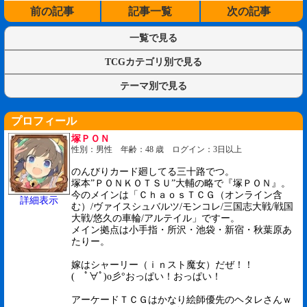
前の記事
記事一覧
次の記事
一覧で見る
TCGカテゴリ別で見る
テーマ別で見る
プロフィール
塚ＰＯＮ
性別：男性 年齢：48 歳 ログイン：3日以上
のんびりカード廻してる三十路でつ。
塚本”ＰＯＮＫＯＴＳＵ”大輔の略で『塚ＰＯＮ』。
今のメインは「ＣｈａｏｓＴＣＧ（オンライン含
詳細表示
む）/ヴァイスシュバルツ/モンコレ/三国志大戦/戦国
大戦/悠久の車輪/アルテイル」ですー。
メイン拠点は小手指・所沢・池袋・新宿・秋葉原あ
たりー。
嫁はシャーリー（ｉｎスト魔女）だぜ！！
( ﾟ∀ﾟ)o彡°おっぱい！おっぱい！
アーケードＴＣＧはかなり絵師優先のヘタレさんｗ