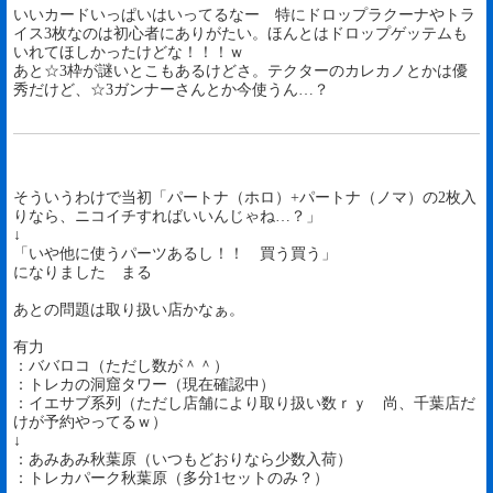
いいカードいっぱいはいってるなー 特にドロップラクーナやトラ
イス3枚なのは初心者にありがたい。ほんとはドロップゲッテムも
いれてほしかったけどな！！！ｗ
あと☆3枠が謎いとこもあるけどさ。テクターのカレカノとかは優
秀だけど、☆3ガンナーさんとか今使うん…？
そういうわけで当初「パートナ（ホロ）+パートナ（ノマ）の2枚入
りなら、ニコイチすればいいんじゃね…？」
↓
「いや他に使うパーツあるし！！ 買う買う」
になりました まる
あとの問題は取り扱い店かなぁ。
有力
：ババロコ（ただし数が＾＾）
：トレカの洞窟タワー（現在確認中）
：イエサブ系列（ただし店舗により取り扱い数ｒｙ 尚、千葉店だ
けが予約やってるｗ）
↓
：あみあみ秋葉原（いつもどおりなら少数入荷）
：トレカパーク秋葉原（多分1セットのみ？）