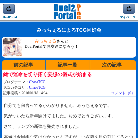
DuelPortal
マイページ
みっちぇるによるTCG同好会
みっちぇる
さんと
DuelPortalでお友達になろう！
前の記事
記事一覧
次の記事
鍵で運命を切り拓く妄想の儀式が始まる
ブログテーマ：
ChaosTCG
TCGカテゴリ：
ChaosTCG
記事投稿：2016/01/18 14:34
コメント（0）
自分でも何言ってるかわかりません、みっちぇるです。
気がついたら新年開けてました。おめでとうございます。
さて、ランプの新弾も発売されました。
本当は今回組む気はなかったんですが、いざ箱を目の前にするとつ