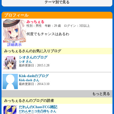
テーマ別で見る
プロフィール
みっちぇる
性別：男性 年齢：29 歳 ログイン：3日以上
何度でもチャンスはあるわ
詳細表示
みっちぇるさんのお気に入りブログ
シオさんのブログ
シオ さん
最終更新日：2015.1.28
Kisk-dashのブログ
Kisk-dash さん
最終更新日：2014.3.10
もっと見る
みっちぇるさんのブログの読者
だれんのChaosTCG雑記
だれん＠ニコ生凸待ち さん