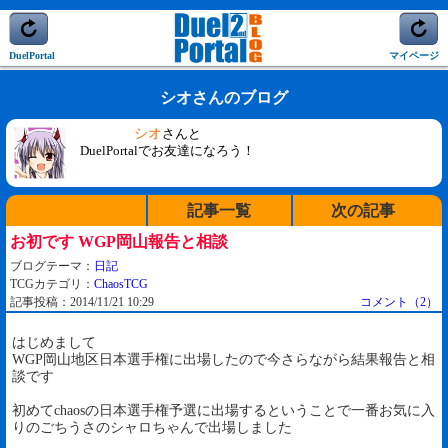
DuelPortal
マイページ
シオさんのブログ
シオ
さんと
DuelPortalでお友達になろう！
記事一覧
次の記事
お初です WGP岡山報告と相談
ブログテーマ：
日記
TCGカテゴリ：
ChaosTCG
記事投稿：2014/11/21 10:29
コメント（2）
はじめまして
WGP岡山地区日本選手権に出場したので今さらながら結果報告と相
談です
初めてchaosの日本選手権予選に出場するということで一番お気に入
りのごちうさのシャロちゃんで出場しました