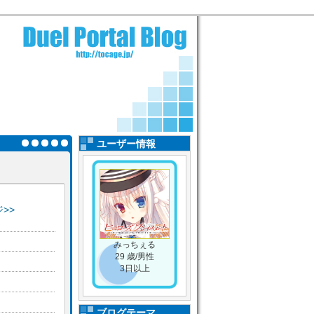
ユーザー情報
>>
みっちぇる
29 歳/男性
3日以上
ブログテーマ