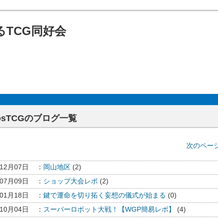
TCG同好会
aosTCGのブログ一覧
次のページ
年12月07日
：
岡山地区
(2)
年07月09日
：
ショップ大会レポ
(2)
年01月18日
：
鍵で運命を切り拓く妄想の儀式が始まる
(0)
年10月04日
：
スーパーロボット大戦！【WGP簡易レポ】
(4)