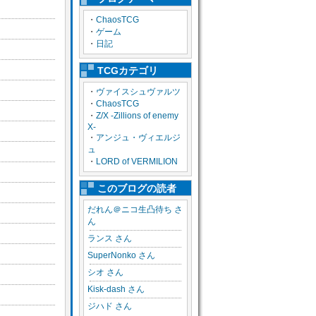
・
ChaosTCG
・
ゲーム
・
日記
TCGカテゴリ
・
ヴァイスシュヴァルツ
・
ChaosTCG
・
Z/X -Zillions of enemy
X-
・
アンジュ・ヴィエルジ
ュ
・
LORD of VERMILION
このブログの読者
だれん＠ニコ生凸待ち さ
ん
ランス さん
SuperNonko さん
シオ さん
Kisk-dash さん
ジハド さん