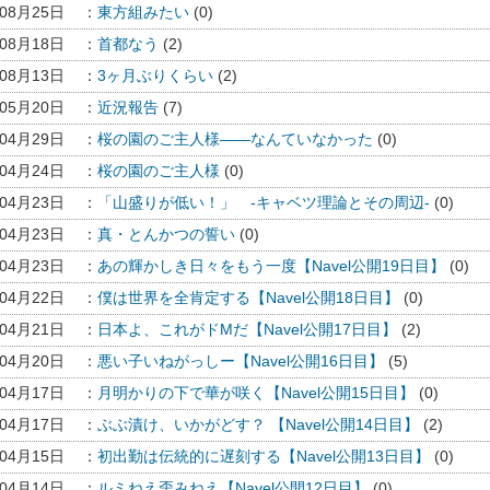
年08月25日
：
東方組みたい
(0)
年08月18日
：
首都なう
(2)
年08月13日
：
3ヶ月ぶりくらい
(2)
年05月20日
：
近況報告
(7)
年04月29日
：
桜の園のご主人様――なんていなかった
(0)
年04月24日
：
桜の園のご主人様
(0)
年04月23日
：
「山盛りが低い！」 -キャベツ理論とその周辺-
(0)
年04月23日
：
真・とんかつの誓い
(0)
年04月23日
：
あの輝かしき日々をもう一度【Navel公開19日目】
(0)
年04月22日
：
僕は世界を全肯定する【Navel公開18日目】
(0)
年04月21日
：
日本よ、これがドMだ【Navel公開17日目】
(2)
年04月20日
：
悪い子いねがっしー【Navel公開16日目】
(5)
年04月17日
：
月明かりの下で華が咲く【Navel公開15日目】
(0)
年04月17日
：
ぶぶ漬け、いかがどす？ 【Navel公開14日目】
(2)
年04月15日
：
初出勤は伝統的に遅刻する【Navel公開13日目】
(0)
年04月14日
：
ルミねえ歪みねえ【Navel公開12日目】
(0)