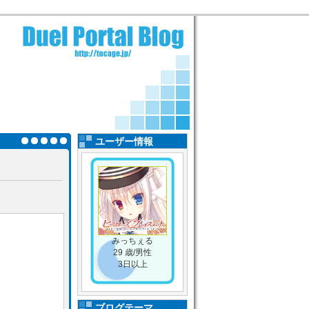
ユーザー情報
みっちぇる
29 歳/男性
3日以上
ブログテーマ