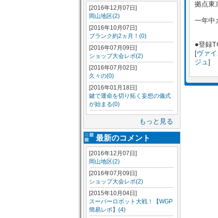
拠点東
[2016年12月07日]
岡山地区(2)
一年中
[2016年10月07日]
ブランク約2ヵ月！(0)
●登録T
[2016年07月09日]
[
ヴァイ
ショップ大会レポ(2)
ジュ
] 
[2016年07月02日]
久々の(0)
[2016年01月18日]
鍵で運命を切り拓く妄想の儀式
が始まる(0)
もっと見る
最新のコメント
[2016年12月07日]
岡山地区(2)
[2016年07月09日]
ショップ大会レポ(2)
[2015年10月04日]
スーパーロボット大戦！【WGP
簡易レポ】(4)