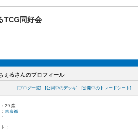
TCG同好会
ちぇるさんのプロフィール
[ブログ一覧]
[公開中のデッキ]
[公開中のトレードシート]
：29 歳
ア：
東京都
 ：
ント：