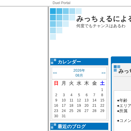
Duel Portal
みっちぇるによる
何度でもチャンスはあるわ
カレンダー
みっ
2026年
<<
>>
08月
日
月
火
水
木
金
土
1
2
3
4
5
6
7
8
●年齢 
9
10
11
12
13
14
15
●エリ
16
17
18
19
20
21
22
●所属
23
24
25
26
27
28
29
30
31
●コメ
最近のブログ