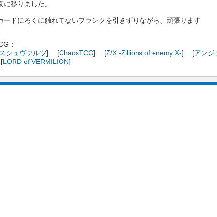
京に移りました。
カードにろくに触れてないブランクを引きずりながら、頑張ります
CG：
スシュヴァルツ
] [
ChaosTCG
] [
Z/X -Zillions of enemy X-
] [
アンジ
[
LORD of VERMILION
]