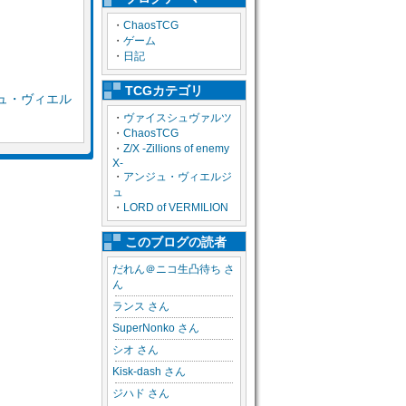
・
ChaosTCG
・
ゲーム
・
日記
TCGカテゴリ
ュ・ヴィエル
・
ヴァイスシュヴァルツ
・
ChaosTCG
・
Z/X -Zillions of enemy
X-
・
アンジュ・ヴィエルジ
ュ
・
LORD of VERMILION
このブログの読者
だれん＠ニコ生凸待ち さ
ん
ランス さん
SuperNonko さん
シオ さん
Kisk-dash さん
ジハド さん