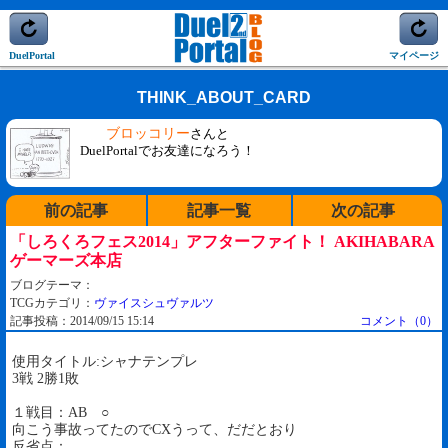
DuelPortal
マイページ
THINK_ABOUT_CARD
ブロッコリー
さんと
DuelPortalでお友達になろう！
前の記事
記事一覧
次の記事
「しろくろフェス2014」アフターファイト！ AKIHABARA
ゲーマーズ本店
ブログテーマ：
TCGカテゴリ：
ヴァイスシュヴァルツ
記事投稿：2014/09/15 15:14
コメント（0）
使用タイトル:シャナテンプレ
3戦 2勝1敗
１戦目：AB ○
向こう事故ってたのでCXうって、だだとおり
反省点：