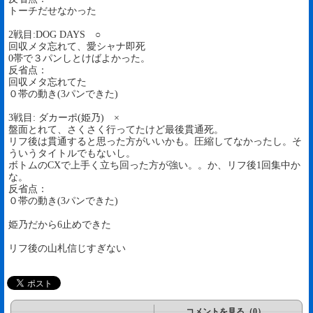
トーチだせなかった
2戦目:DOG DAYS ○
回収メタ忘れて、愛シャナ即死
0帯で３パンしとけばよかった。
反省点：
回収メタ忘れてた
０帯の動き(3パンできた)
3戦目: ダカーポ(姫乃) ×
盤面とれて、さくさく行ってたけど最後貫通死。
リフ後は貫通すると思った方がいいかも。圧縮してなかったし。そ
ういうタイトルでもないし。
ボトムのCXで上手く立ち回った方が強い。。か、リフ後1回集中か
な。
反省点：
０帯の動き(3パンできた)
姫乃だから6止めできた
リフ後の山札信じすぎない
コメントを見る（0）