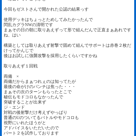
今回もゼストさんで開かれた公認の結果っす
使用デッキはちょっとためしてみたかったんで
閃乱カグラNWの清明です
まぁその日の朝に取りあえずって形で組んだんで正直まぁあれです
ね、はい
構築としては取りあえず射撃で固めて組んでサポートは赤巻２枚だ
けってかんじで
後はお試しに強襲攻撃を採用したくらいですかね
取りあえず１回戦
両備 ×
両備だからまぁつれぇのは知ってたが
最後の命がけのパンチは焦った・・・
まぁその次のターンもらったとこで
秘伝もモドコロもなかったんで
突破することが出来ず
ジ・エンド
対戦の後射撃だけ考えずやっぱり
普通のUのついてるバトルやモドコロも
視野にいれたほうがと
アドバイスをいただいたので
パート２を試作しております