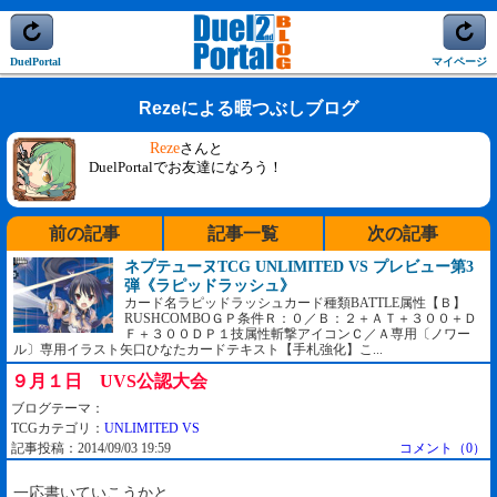
DuelPortal
マイページ
Rezeによる暇つぶしブログ
Reze
さんと
DuelPortalでお友達になろう！
前の記事
記事一覧
次の記事
ネプテューヌTCG UNLIMITED VS プレビュー第3
弾《ラピッドラッシュ》
カード名ラピッドラッシュカード種類BATTLE属性【Ｂ】
RUSHCOMBOＧＰ条件Ｒ：０／Ｂ：２＋ＡＴ＋３００＋Ｄ
Ｆ＋３００ＤＰ１技属性斬撃アイコンＣ／Ａ専用〔ノワー
ル〕専用イラスト矢口ひなたカードテキスト【手札強化】こ...
９月１日 UVS公認大会
ブログテーマ：
TCGカテゴリ：
UNLIMITED VS
記事投稿：2014/09/03 19:59
コメント（0）
一応書いていこうかと