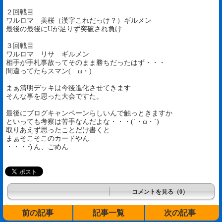
２回戦目
ワルロマ 美桜（漢字これだっけ？）ギルメン
最後の最後にUが足りず突破され負け
３回戦目
ワルロマ リサ ギルメン
相手が手札事故ってそのまま勝ちだったはず・・・
間違ってたらスマン(ゝω・)
まぁ清明デッキは今後進化させてきます
そんな事を思った大会ですた。
最後にブログキャンペーンらしいんで触っときますか
といっても考察は苦手なんだよな・・・(´・ω・`)
取りあえず思ったことだけ書くと
まぁそこそこのカードやん
・・・うん、ごめん
コメントを見る（0）
前の記事
記事一覧
次の記事