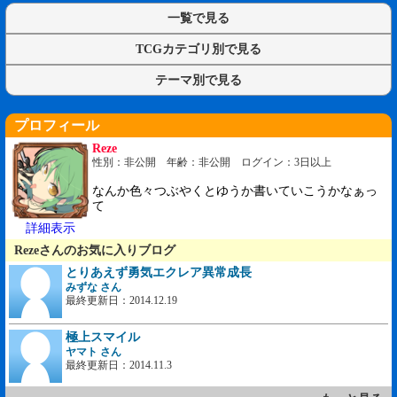
一覧で見る
TCGカテゴリ別で見る
テーマ別で見る
プロフィール
Reze
性別：非公開 年齢：非公開 ログイン：3日以上
なんか色々つぶやくとゆうか書いていこうかなぁっ
て
詳細表示
Rezeさんのお気に入りブログ
とりあえず勇気エクレア異常成長
みずな さん
最終更新日：2014.12.19
極上スマイル
ヤマト さん
最終更新日：2014.11.3