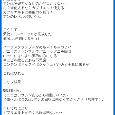
アンは突破力がないのが弱点だよな･･･
お？天使入るならガブリエルト使える
ガブリエルトは突破力を補う！
アンのレベル5強いやん
こうして
天使+アンのデッキが完成した
命名:天津餡(うまそう)
バニラスクランブルがめちゃくちゃつよい
バニラスクランブルでバニラシグニを回収
山の中にはつよい美巧のみになる
キュビを捻るとあら不思議
コンテンポラかスイボクかキュビが必ず手札に来るぞ！
これはやれる
フリプ結果
5戦1勝4敗←
ミュウはアサシンあるから相性いくない
台風ヘルボロスは5アンの回収出来なくてぶっささり無理でした
そしてなにより･･･
ガブリエルトが全く活躍出来ない･･･