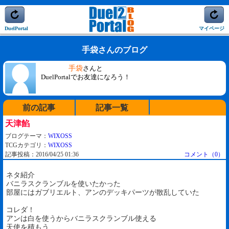
DuelPortal
マイページ
手袋さんのブログ
手袋
さんと
DuelPortalでお友達になろう！
前の記事
記事一覧
天津餡
ブログテーマ：
WIXOSS
TCGカテゴリ：
WIXOSS
記事投稿：2016/04/25 01:36
コメント（0）
ネタ紹介
バニラスクランブルを使いたかった
部屋にはガブリエルト、アンのデッキパーツが散乱していた
コレダ！
アンは白を使うからバニラスクランブル使える
天使を積もう