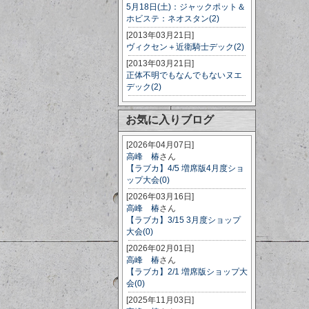
5月18日(土)：ジャックポット＆
ホビステ：ネオスタン(2)
[2013年03月21日]
ヴィクセン＋近衛騎士デック(2)
[2013年03月21日]
正体不明でもなんでもないヌエ
デック(2)
お気に入りブログ
[2026年04月07日]
高峰 椿
さん
【ラブカ】4/5 増席版4月度ショ
ップ大会(0)
[2026年03月16日]
高峰 椿
さん
【ラブカ】3/15 3月度ショップ
大会(0)
[2026年02月01日]
高峰 椿
さん
【ラブカ】2/1 増席版ショップ大
会(0)
[2025年11月03日]