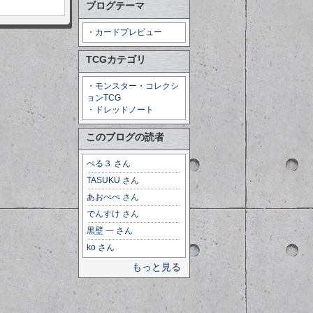
ブログテーマ
・
カードプレビュー
TCGカテゴリ
・
モンスター・コレクシ
ョンTCG
・
ドレッドノート
このブログの読者
ぺる３ さん
TASUKU さん
あおぺぺ さん
でんすけ さん
黒壁 一 さん
ko さん
もっと見る