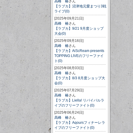
高峰 椿
さん
【ラブカ】沼津地元愛まつり3戦
ライブ(0)
[2025年09月21日]
高峰 椿
さん
【ラブカ】9/21 9月度ショップ
大会(0)
[2025年09月16日]
高峰 椿
さん
【ラブカ】AiScReam presents
TOPPING LIVEのフリーファイ
ト(0)
[2025年08月03日]
高峰 椿
さん
【ラブカ】8/3 8月度ショップ大
会(0)
[2025年07月29日]
高峰 椿
さん
【ラブカ】Liella! リバイバルラ
イブのフリーファイト(0)
[2025年06月24日]
高峰 椿
さん
【ラブカ】Aqoursフィナーレラ
イブのフリーファイト(0)