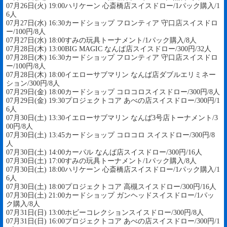
07月26日(火) 19:00ハリケーン 心斎橋店スイスドロー/1パック購入/1
6人
07月27日(水) 16:30カードショップ フロンティア 守口店スイスドロ
ー/100円/8人
07月27日(水) 18:00すみの玩具トーナメント/1パック購入/8人
07月28日(木) 13:00BIG MAGIC なんば店スイスドロー/300円/32人
07月28日(木) 16:30カードショップ フロンティア 守口店スイスドロ
ー/100円/8人
07月28日(木) 18:00イエローサブマリン なんば店ダブルエリミネー
ション/300円/8人
07月29日(金) 18:00カードショップ コロコロスイスドロー/300円/8人
07月29日(金) 19:30プロジェクトコア あべの店スイスドロー/300円/1
6人
07月30日(土) 13:30イエローサブマリン なんば3号店トーナメント/3
00円/8人
07月30日(土) 13:45カードショップ コロコロ スイスドロー/300円/8
人
07月30日(土) 14:00カーパル なんば店スイスドロー/300円/16人
07月30日(土) 17:00すみの玩具トーナメント/1パック購入/8人
07月30日(土) 18:00ハリケーン 心斎橋店スイスドロー/1パック購入/1
6人
07月30日(土) 18:00プロジェクトコア 高槻スイスドロー/300円/16人
07月30日(土) 21:00カードショップ ガンヘッドスイスドロー/1パッ
ク購入/8人
07月31日(日) 13:00ホビーコレクションスイスドロー/300円/8人
07月31日(日) 16:00プロジェクトコア あべの店スイスドロー/300円/1