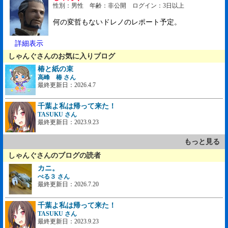
性別：男性 年齢：非公開 ログイン：3日以上
何の変哲もないドレノのレポート予定。
詳細表示
しゃんぐさんのお気に入りブログ
椿と紙の束
高峰 椿 さん
最終更新日：2026.4.7
千葉よ私は帰って来た！
TASUKU さん
最終更新日：2023.9.23
もっと見る
しゃんぐさんのブログの読者
カニ。
ぺる３ さん
最終更新日：2026.7.20
千葉よ私は帰って来た！
TASUKU さん
最終更新日：2023.9.23