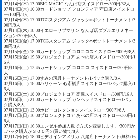
07月14日(木) 13:00BIG MAGIC なんば店スイスドロー/300円/32人
07月14日(木) 16:30カードショップ フロンティア 守口店スイスドロ
ー/100円/8人
07月14日(木) 17:00TCGスタジアム ジャック∞ポットトーナメント/3
00円/8人
07月14日(木) 18:00イエローサブマリン なんば店ダブルエリミネー
ション/300円/8人
07月15日(金) 17:00TCGスタジアム ジャック∞ポットトーナメント/3
00円/8人
07月15日(金) 18:00カードショップ コロコロスイスドロー/300円/8人
07月15日(金) 19:30プロジェクトコア あべの店スイスドロー/300円/1
6人
07月16日(土) 13:45カードショップ コロコロ スイスドロー/300円/8
人
07月16日(土) 17:00すみの玩具トーナメント/1パック購入/8人
07月16日(土) 18:00ハリケーン 心斎橋店スイスドロー/1パック購入/1
6人
07月16日(土) 18:00プロジェクトコア 高槻スイスドロー/300円/16人
07月16日(土) 21:00カードショップ ガンヘッドスイスドロー/1パッ
ク購入/8人
07月17日(日) 13:00ホビーコレクションスイスドロー/300円/8人
07月17日(日) 16:00プロジェクトコア あべの店スイスドロー/300円/1
6人
07月17日(日) 16:30エンゼル参加人数で方式を変更します。/300円か
1パック購入か３００円の買い物で/8人
07月17日(日) 18:00ビデオインアメリカ 八尾店トーナメント/無料/16