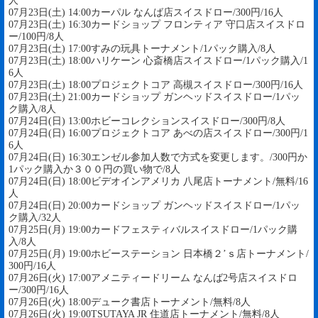
人
07月23日(土) 14:00カーパル なんば店スイスドロー/300円/16人
07月23日(土) 16:30カードショップ フロンティア 守口店スイスドロ
ー/100円/8人
07月23日(土) 17:00すみの玩具トーナメント/1パック購入/8人
07月23日(土) 18:00ハリケーン 心斎橋店スイスドロー/1パック購入/1
6人
07月23日(土) 18:00プロジェクトコア 高槻スイスドロー/300円/16人
07月23日(土) 21:00カードショップ ガンヘッドスイスドロー/1パッ
ク購入/8人
07月24日(日) 13:00ホビーコレクションスイスドロー/300円/8人
07月24日(日) 16:00プロジェクトコア あべの店スイスドロー/300円/1
6人
07月24日(日) 16:30エンゼル参加人数で方式を変更します。/300円か
1パック購入か３００円の買い物で/8人
07月24日(日) 18:00ビデオインアメリカ 八尾店トーナメント/無料/16
人
07月24日(日) 20:00カードショップ ガンヘッドスイスドロー/1パッ
ク購入/32人
07月25日(月) 19:00カードフェスティバルスイスドロー/1パック購
入/8人
07月25日(月) 19:00ホビーステーション 日本橋２’ｓ店トーナメント/
300円/16人
07月26日(火) 17:00アメニティードリーム なんば2号店スイスドロ
ー/300円/16人
07月26日(火) 18:00デューク書店トーナメント/無料/8人
07月26日(火) 19:00TSUTAYA JR 住道店トーナメント/無料/8人