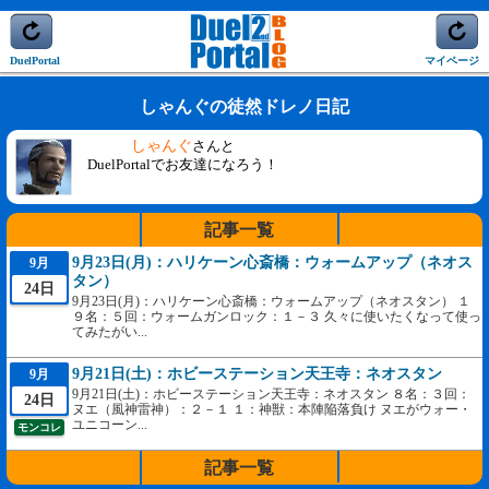
DuelPortal
マイページ
しゃんぐの徒然ドレノ日記
しゃんぐ
さんと
DuelPortalでお友達になろう！
記事一覧
9月23日(月)：ハリケーン心斎橋：ウォームアップ（ネオス
9月
タン）
24日
9月23日(月)：ハリケーン心斎橋：ウォームアップ（ネオスタン） １
９名：５回：ウォームガンロック：１－３ 久々に使いたくなって使っ
てみたがい...
9月21日(土)：ホビーステーション天王寺：ネオスタン
9月
9月21日(土)：ホビーステーション天王寺：ネオスタン ８名：３回：
24日
ヌエ（風神雷神）：２－１ １：神獣：本陣陥落負け ヌエがウォー・
ユニコーン...
モンコレ
記事一覧