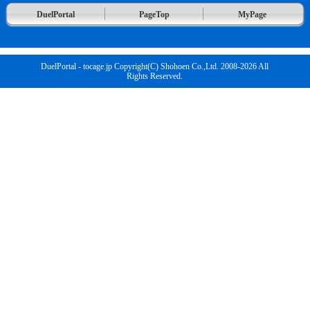
DuelPortal
PageTop
MyPage
DuelPortal - tocage.jp Copyright(C) Shohoen Co.,Ltd. 2008-2026 All
Rights Reserved.