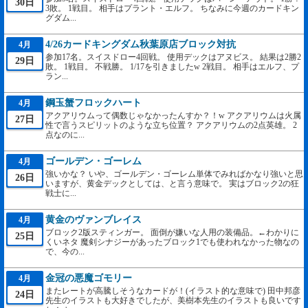
30日
3敗。 1戦目。 相手はプラント・エルフ。 ちなみに今週のカードキン
グダム...
4/26カードキングダム秋葉原店ブロック対抗
4月
参加17名。スイスドロー4回戦。 使用デックはアヌビス。 結果は2勝2
29日
敗。 1戦目。 不戦勝。 1/17を引きましたw 2戦目。 相手はエルフ、プ
ラン...
鋼玉蟹フロックハート
4月
アクアリウムって偶数じゃなかったんすか？！w アクアリウムは火属
27日
性で言うスピリットのような立ち位置？ アクアリウムの2点英雄。 2
点なのに...
ゴールデン・ゴーレム
4月
強いかな？ いや、ゴールデン・ゴーレム単体でみればかなり強いと思
26日
いますが、黄金デックとしては、と言う意味で。 実はブロック2の狂
戦士に...
黄金のヴァンブレイス
4月
ブロック2版スティンガー。 面倒が嫌いな人用の装備品。←わかりに
25日
くいネタ 魔剣シナジーがあったブロック1でも使われなかった物なの
で、今の...
金冠の悪魔ゴモリー
4月
またレートが高騰しそうなカードが！(イラスト的な意味で) 田中邦彦
24日
先生のイラストも大好きでしたが、美樹本先生のイラストも良いです