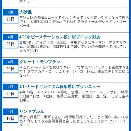
ね！ し...
大砂蟲
4月
モンコレの名物ユニットですね！ 今までになく使いやすくなって復活
23日
です。 8/10/10の時点で強いですね！ アラストールがシャドウ・オー
バー成...
4/22ホビーステーション松戸店ブロック対抗
4月
参加7名。 スイスドロー3回戦。 使用デックはマーマン・アクアリウ
23日
ム。 結果は0勝3敗。 ほぼ最後まで書いていたのを間違って消してし
まった(ToT)...
グレート・モンブラン
4月
何これ？www 色々な意味でグレートですね(^^; イラストも素敵すぎま
20日
す！ ダマスカス・ゴーレムとボーン・ゴーレムが錬金合体して英雄に
なった...
4/19カードキングタム秋葉原店ブランニュー
4月
参加13名。スイスドロー4回戦。 使用デックはバーン・アウト。 結果
20日
は1勝(？)3敗。 1戦目。 相手は風魔女。 盤面は一進一退。 しかし後半
相手...
リンドブルム
4月
昔は歩行範囲に進軍できない長距離飛行でしたっけ？ 面白い能力です
19日
ね！ 守りもできる急襲要員と言ったところでしょうか？ ブルーアイ
ズ・ロ...