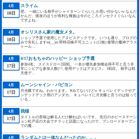
スライム
4月
壁。 一緒にいる相手がシャイターンぐらいしか思い付かないw なんだ
18日
かんだ、後攻のほうが有利な種族は今のところインセクトぐらいなん
ですよね...
オシリスさん家の魔女メタ。
4月
ショップ予選で使用したアヌビスデックです。 いつも通り、ブログの
18日
みで失礼しますm(__)m 即時召喚不可ユニット(12枚) 復讐の魔神アラス
トール ...
4/17おもちゃのハッピー ショップ予選
4月
参加4名。 スイスドロー2回戦。 一名が優先参加権会得不可と言う非
17日
常にシビアな参加人数(^^; 使用デックはアヌビス。 1戦目。 相手は戦
天使デ...
ムーンシャイン・パピヨン
4月
月光蝶ですね。わかります。 ∀みてないけどw キュベレイデックやア
17日
ンデッドデック用のアンダカ。 キュベレイに月光蝶と言うのは狙って
いる...
我様
4月
タイトルの意味は解る人だけ解ればいいです。 先日のホビーステーシ
17日
ョン松戸店の大会でチラッと話題になったので、ブシロードオープン
での魔...
ランダムとは一体なんだったのか。。。
4月