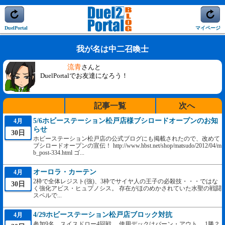
DuelPortal
マイページ
我が名は中二召喚士
流青
さんと
DuelPortalでお友達になろう！
記事一覧
次へ
5/6ホビーステーション松戸店様ブシロードオープンのお知
4月
らせ
30日
ホビーステーション松戸店の公式ブログにも掲載されたので、改めて
ブシロードオープンの宣伝！ http://www.hbst.net/shop/matsudo/2012/04/m
b_post-334.html ゴ...
オーロラ・カーテン
4月
2枠で全体レジスト(強)、3枠でサイヤ人の王子の必殺技・・・ではな
30日
く強化アビス・ヒュプノシス。 存在がほのめかされていた水聖の戦闘
スペルで...
4/29ホビーステーション松戸店ブロック対抗
4月
参加9名。スイスドロー4回戦。 使用デックはバーン・アウト。 1勝？