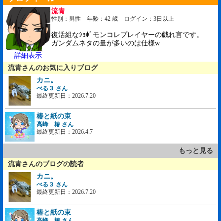
流青
性別：男性 年齢：42 歳 ログイン：3日以上
復活組なｼｮﾎﾞモンコレプレイヤーの戯れ言です。
ガンダムネタの量が多いのは仕様w
詳細表示
流青さんのお気に入りブログ
カニ。
ぺる３ さん
最終更新日：2026.7.20
椿と紙の束
高峰 椿 さん
最終更新日：2026.4.7
もっと見る
流青さんのブログの読者
カニ。
ぺる３ さん
最終更新日：2026.7.20
椿と紙の束
高峰 椿 さん