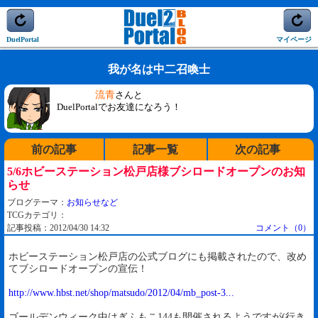
DuelPortal
マイページ
我が名は中二召喚士
流青
さんと
DuelPortalでお友達になろう！
前の記事
記事一覧
次の記事
5/6ホビーステーション松戸店様ブシロードオープンのお知
らせ
ブログテーマ：
お知らせなど
TCGカテゴリ：
記事投稿：2012/04/30 14:32
コメント（0）
ホビーステーション松戸店の公式ブログにも掲載されたので、改め
てブシロードオープンの宣伝！
http://www.hbst.net/shop/matsudo/2012/04/mb_post-3...
ゴールデンウィーク中はぎふもこ144も開催されるようですが(行き