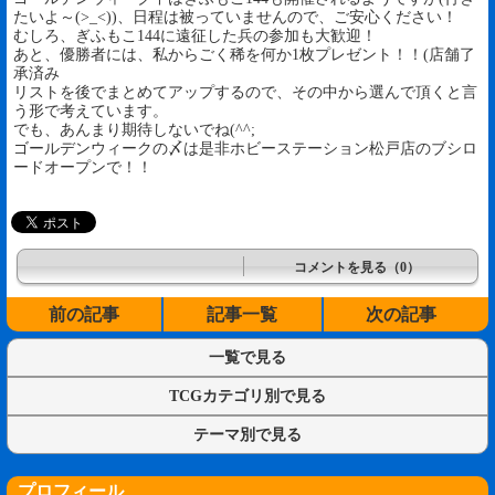
たいよ～(>_<))、日程は被っていませんので、ご安心ください！
むしろ、ぎふもこ144に遠征した兵の参加も大歓迎！
あと、優勝者には、私からごく稀を何か1枚プレゼント！！(店舗了
承済み
リストを後でまとめてアップするので、その中から選んで頂くと言
う形で考えています。
でも、あんまり期待しないでね(^^;
ゴールデンウィークの〆は是非ホビーステーション松戸店のブシロ
ードオープンで！！
コメントを見る（0）
前の記事
記事一覧
次の記事
一覧で見る
TCGカテゴリ別で見る
テーマ別で見る
プロフィール