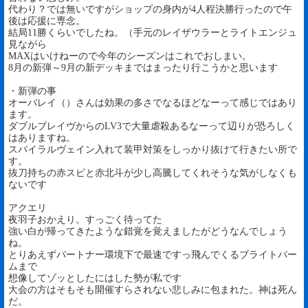
代わり？では無いですがショップの身内が4人程決勝行ったので午
後は応援に専念。
結局11勝くらいでしたね。（手元のレイザウラーとライトエンジュ
見ながら
MAXはいけねーので今年のシーズンはこれでおしまい。
8月の新弾～9月の新デッキまではまったり行こうかと思います
・新弾の事
オーバレイ（）さんは効果の多さでなるほどなーって感じではあり
ます。
ダブルブレイヴからのLV3で大量虐殺あるなーって辺りが恐ろしく
はありますね。
スパイラルヴェイン入れて装甲対策をしっかり抜けて行きたい所で
す。
抜刀持ちの赤スピと赤北斗が少し高騰してくれそうな気がしなくも
ないです
アクエリ
夜羽子おかえり。すっごく待ってた
強い白が帰ってきたような錯覚を覚えましたがどうなんでしょう
ね。
とりあえずパートナー環境下で最速ですっ飛んでくるブライトパー
ムまで
想像してゾッとしたにはした勢が私です
大会の方はそもそも開催すらされない悲しみに包まれた。神は死ん
だ。