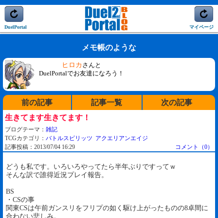
DuelPortal
マイページ
メモ帳のような
ヒロカ
さんと
DuelPortalでお友達になろう！
前の記事
記事一覧
次の記事
生きてます生きてます！
ブログテーマ：
雑記
TCGカテゴリ：
バトルスピリッツ
アクエリアンエイジ
記事投稿：2013/07/04 16:29
コメント（0）
どうも私です。いろいろやってたら半年ぶりですってｗ
そんな訳で誰得近況プレイ報告。
BS
・CSの事
関東CSは午前ガンスリをフリプの如く駆け上がったものの8卓間に
合わない悲しみ。