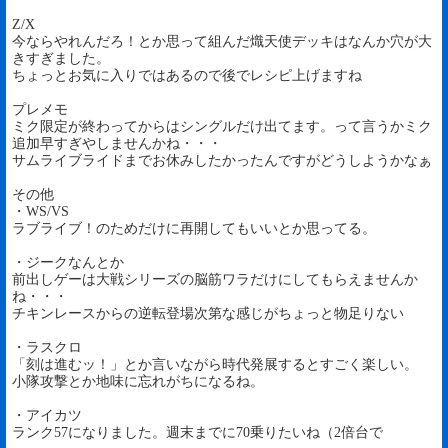
Z/X
今ならやれんだろ！とか思って組んだ熾天使デッキはなんか穴が大
きすぎました。
ちょっとお気に入りではあるので後でレシピ上げますね
プレメモ
ミク限定が終わってからはシングルだけ出てます。って言うかミク
追加早すぎやしませんかね・・・
サムライブライドまでお休みしたかったんですがどうしようかなぁ
その他
・WS/VS
ラブライブ！のためだけに再開してもいいとか思ってる。
・ジークなんとか
前出しゲーは大戦シリーズの脳筋ワラだけにしてもらえませんか
ね・・・
チキンレースからの逆転登場次第な感じがちょっと物足りない
・ラスクロ
「刻は進むッ！」とか言いながら時代発展するとすごく楽しい。
小隊攻撃とか地味に忘れがちになるね。
・アイカツ
ランク57になりました。週末までに70乗りたいね（2倍台で