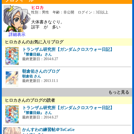
ヒロカ
性別：男性 年齢：非公開 ログイン：3日以上
大体書きなぐり。
誤字 が 多い
詳細表示
ヒロカさんのお気に入りブログ
トランザム研究所【ガンダムクロスウォー日記】
『禁書目録』 さん
最終更新日：2014.6.27
朝倉佑さんのブログ
朝倉佑 さん
最終更新日：2013.11.1
もっと見る
ヒロカさんのブログの読者
トランザム研究所【ガンダムクロスウォー日記】
『禁書目録』 さん
最終更新日：2014.6.27
かんすわの練習帖＠ToCaGe