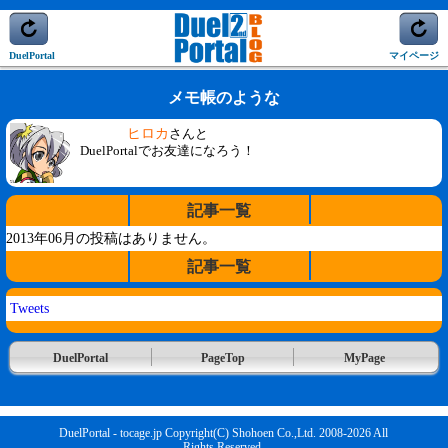
DuelPortal
マイページ
メモ帳のような
ヒロカ
さんと
DuelPortalでお友達になろう！
記事一覧
2013年06月の投稿はありません。
記事一覧
Tweets
DuelPortal
PageTop
MyPage
DuelPortal - tocage.jp Copyright(C) Shohoen Co.,Ltd. 2008-2026 All
Rights Reserved.