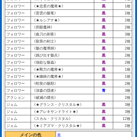
フォロワー
《★忠君の魔将★》
黒
1枚
フォロワー
《雷雲の骸竜》
黒
2枚
フォロワー
《★ルシアナ★》
黒
2枚
フォロワー
《邪眼魔神》
黒
2枚
フォロワー
《曲刀の刺客》
黒
3枚
フォロワー
《龍骨の剣士》
黒
2枚
フォロワー
《骸の魔導師》
黒
2枚
フォロワー
《跳び出す骸兵》
黒
2枚
フォロワー
《強欲な骸蟲》
黒
2枚
フォロワー
《★剛力の魔将★》
黒
1枚
フォロワー
《★鎌鋏の魔将★》
黒
1枚
フォロワー
《蛇骨の骸獣》
黒
2枚
フォロワー
《深森の隠者》
青
3枚
アクション
《破滅の燐光》
2枚
ジェム
《★グランス・クリスタル★》
黒
3枚
ジェム
《★アレキサンドライト★》
黒
3枚
ジェム
《スカル・クリスタル》
黒
12枚
ジェム
《★ミアズマ・クリスタル★》
黒
2枚
メインの色
黒