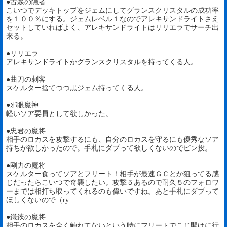
●古森の隠者
こいつでデッキトップをジェムにしてグランスクリスタルの成功率
を１００％にする。ジェムレベル１なのでアレキサンドライトさえ
セットしていればよく、アレキサンドライトはリリエラでサーチ出
来る。
●リリエラ
アレキサンドライトかグランスクリスタルを持ってくる人。
●曲刀の刺客
スケルター捨てつつ黒ジェム持ってくる人。
●邪眼魔神
軽いソア要員として欲しかった。
●忠君の魔将
相手のロカスを攻撃するにも、自分のロカスを守るにも優秀なソア
持ちが欲しかったので。手札にダブって欲しくないのでピン投。
●剛力の魔将
スケルター食ってソアとフリート！相手が最速ＧＣとか狙ってる感
じだったらこいつで奇襲したい。攻撃５あるので耐久５のフォロワ
ーまでは相打ち取ってくれるのも偉いですね。あと手札にダブって
ほしくないので（ry
●鎌鋏の魔将
相手のロカスを全く触れてないという時にフリートでこじ開けに行