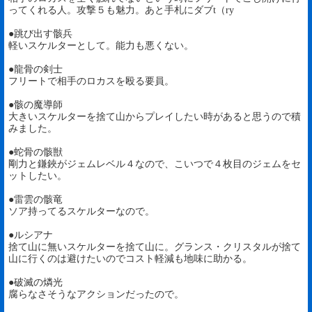
ってくれる人。攻撃５も魅力。あと手札にダブt（ry
●跳び出す骸兵
軽いスケルターとして。能力も悪くない。
●龍骨の剣士
フリートで相手のロカスを殴る要員。
●骸の魔導師
大きいスケルターを捨て山からプレイしたい時があると思うので積
みました。
●蛇骨の骸獣
剛力と鎌鋏がジェムレベル４なので、こいつで４枚目のジェムをセ
ットしたい。
●雷雲の骸竜
ソア持ってるスケルターなので。
●ルシアナ
捨て山に無いスケルターを捨て山に。グランス・クリスタルが捨て
山に行くのは避けたいのでコスト軽減も地味に助かる。
●破滅の燐光
腐らなさそうなアクションだったので。