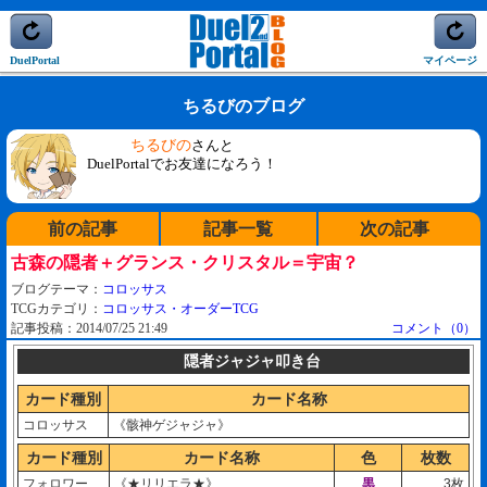
DuelPortal
マイページ
ちるびのブログ
ちるびの
さんと
DuelPortalでお友達になろう！
前の記事
記事一覧
次の記事
古森の隠者＋グランス・クリスタル＝宇宙？
ブログテーマ：
コロッサス
TCGカテゴリ：
コロッサス・オーダーTCG
記事投稿：2014/07/25 21:49
コメント（0）
隠者ジャジャ叩き台
カード種別
カード名称
コロッサス
《骸神ゲジャジャ》
カード種別
カード名称
色
枚数
フォロワー
《★リリエラ★》
黒
3枚