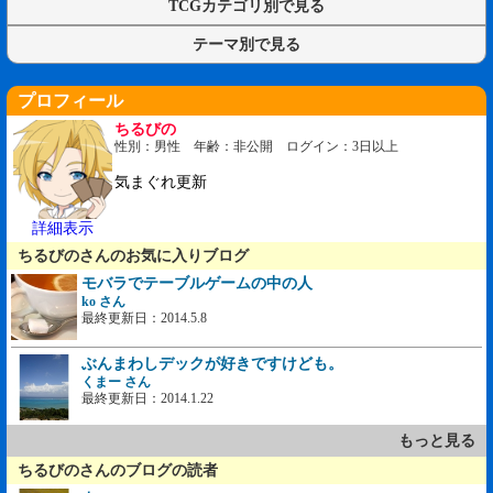
TCGカテゴリ別で見る
テーマ別で見る
プロフィール
ちるびの
性別：男性 年齢：非公開 ログイン：3日以上
気まぐれ更新
詳細表示
ちるびのさんのお気に入りブログ
モバラでテーブルゲームの中の人
ko さん
最終更新日：2014.5.8
ぶんまわしデックが好きですけども。
くまー さん
最終更新日：2014.1.22
もっと見る
ちるびのさんのブログの読者