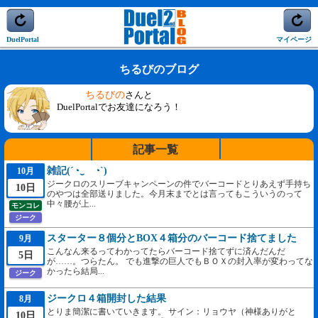
DuelPortal
マイページ
ちるびのブログ
ちるびの
さんと
DuelPortalでお友達になろう！
記事一覧
雑記(´◔‿ゝ◔`)
10月
ジークロのスリーブキャンペーンの件でバーコードとりあえず手持ち
10日
のやつは全部送りました。今月末までとは言ってもこういうのって
中々腰が上...
モンコレ
ジーク
スターター８個分とBOX４箱分のバーコード捨てました
9月
こんなん来るってわかってたらバーコード捨てずに済んだんだ
5日
が……。つらたん。 でも進撃の巨人でもＢＯＸの封入率が変わってな
かったら結局...
ジーク
ジークロ４箱開封した結果
8月
とりま簡潔に書いていきます。 サイン：リョウヤ（神様ありがと
10日