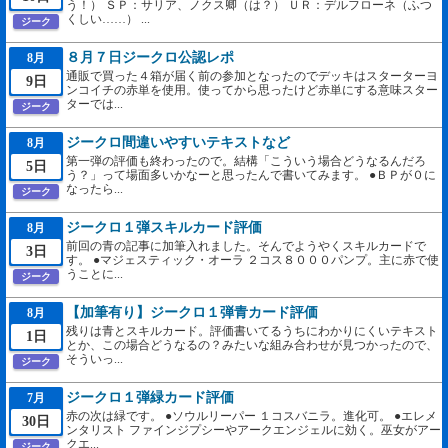
う！） ＳＰ：サリア、ノクス卿（は？） ＵＲ：デルフローネ（ふつ
くしい……） ...
ジーク
８月７日ジークロ公認レポ
8月
通販で買った４箱が届く前の参加となったのでデッキはスターターヨ
9日
ンコイチの赤単を使用。使ってから思ったけど赤単にする意味スター
ターでは...
ジーク
ジークロ間違いやすいテキストなど
8月
第一弾の評価も終わったので。結構「こういう場合どうなるんだろ
5日
う？」って場面多いかなーと思ったんで書いてみます。 ●ＢＰが０に
なったら...
ジーク
ジークロ１弾スキルカード評価
8月
前回の青の記事に加筆入れました。そんでようやくスキルカードで
3日
す。 ●マジェスティック・オーラ ２コス８０００パンプ。主に赤で使
うことに...
ジーク
【加筆有り】ジークロ１弾青カード評価
8月
残りは青とスキルカード。評価書いてるうちにわかりにくいテキスト
1日
とか、この場合どうなるの？みたいな組み合わせが見つかったので、
そういっ...
ジーク
ジークロ１弾緑カード評価
7月
赤の次は緑です。 ●ソウルリーパー １コスバニラ。進化可。 ●エレメ
30日
ンタリスト ファインジプシーやアークエンジェルに効く。巫女がアー
クエ...
ジーク