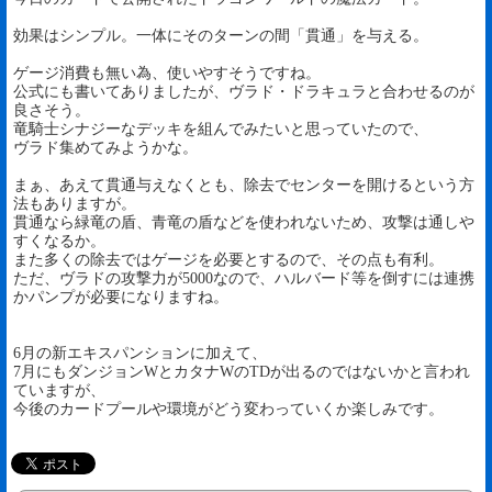
効果はシンプル。一体にそのターンの間「貫通」を与える。
ゲージ消費も無い為、使いやすそうですね。
公式にも書いてありましたが、ヴラド・ドラキュラと合わせるのが
良さそう。
竜騎士シナジーなデッキを組んでみたいと思っていたので、
ヴラド集めてみようかな。
まぁ、あえて貫通与えなくとも、除去でセンターを開けるという方
法もありますが。
貫通なら緑竜の盾、青竜の盾などを使われないため、攻撃は通しや
すくなるか。
また多くの除去ではゲージを必要とするので、その点も有利。
ただ、ヴラドの攻撃力が5000なので、ハルバード等を倒すには連携
かパンプが必要になりますね。
6月の新エキスパンションに加えて、
7月にもダンジョンWとカタナWのTDが出るのではないかと言われ
ていますが、
今後のカードプールや環境がどう変わっていくか楽しみです。