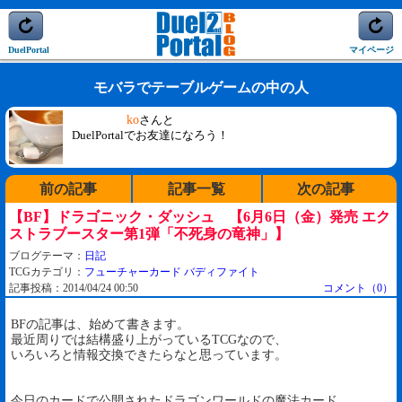
DuelPortal
マイページ
モバラでテーブルゲームの中の人
ko
さんと
DuelPortalでお友達になろう！
前の記事
記事一覧
次の記事
【BF】ドラゴニック・ダッシュ 【6月6日（金）発売 エク
ストラブースター第1弾「不死身の竜神」】
ブログテーマ：
日記
TCGカテゴリ：
フューチャーカード バディファイト
記事投稿：2014/04/24 00:50
コメント（0）
BFの記事は、始めて書きます。
最近周りでは結構盛り上がっているTCGなので、
いろいろと情報交換できたらなと思っています。
今日のカードで公開されたドラゴンワールドの魔法カード。