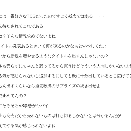
には一番好きなTCGだったのですごく残念ではある・・・
ん待たされてこれである
ね？そんな情報求めてないよね
タイトル発表あるときいて何が来るのかなぁとwktkしてたよ
いから新規を増やせるようなタイトルを出すんじゃないの？
ルも売らずにちゃんと残ってるから買うけどそういう人間しかいないよ
る気が感じられないし追加するにしても既に十分出しているとこ広げて
もん出すくらいなら過去救済のサプライズの続き出せよ
で止めてんの？
にそろそろVS事態がヤバイ
士も商売だから売れないものは打ち切るしかないとは分かるんだが
えてやる気が感じられないよね