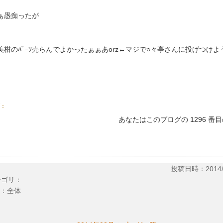
ぁ愚痴ったが
美柑のﾊﾟｰﾂ売らんでよかったぁぁあorz←マジで○々亭さんに投げつけ
。
：
あなたはこのブログの 1296 番
投稿日時：2014/03
テゴリ：
：全体