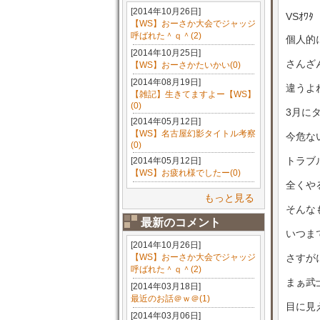
[2014年10月26日]
VSｵﾜﾀ
【WS】おーさか大会でジャッジ
呼ばれた＾ｑ＾(2)
個人的
[2014年10月25日]
さんざ
【WS】おーさかたいかい(0)
[2014年08月19日]
違うよ
【雑記】生きてますよー【WS】
(0)
3月に
[2014年05月12日]
【WS】名古屋幻影タイトル考察
今危な
(0)
トラブ
[2014年05月12日]
【WS】お疲れ様でしたー(0)
全くや
もっと見る
そんな
最新のコメント
いつま
[2014年10月26日]
【WS】おーさか大会でジャッジ
さすが
呼ばれた＾ｑ＾(2)
まぁ武
[2014年03月18日]
最近のお話＠ｗ＠(1)
目に見
[2014年03月06日]