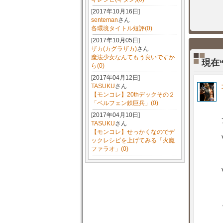
[2017年10月16日]
senteman
さん
各環境タイトル短評(0)
[2017年10月05日]
ザカ(カグラザカ)
さん
魔法少女なんてもう良いですか
現在
ら(0)
[2017年04月12日]
TASUKU
さん
【モンコレ】20thデックその２
「ベルフェン鉄巨兵」(0)
[2017年04月10日]
TASUKU
さん
【モンコレ】せっかくなのでデ
ックレシピを上げてみる「火魔
ファラオ」(0)