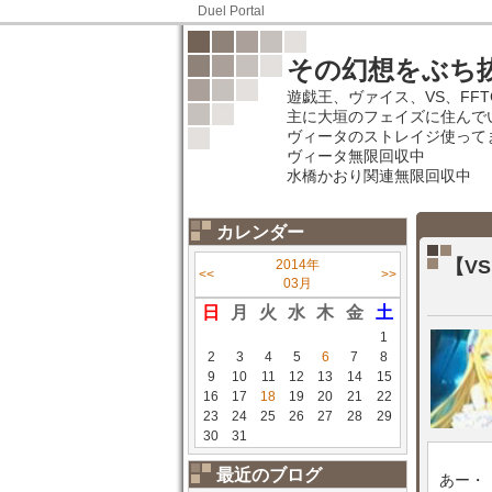
Duel Portal
その幻想をぶち
遊戯王、ヴァイス、VS、FF
主に大垣のフェイズに住んでいま
ヴィータのストレイジ使って
ヴィータ無限回収中
水橋かおり関連無限回収中
カレンダー
【V
2014年
<<
>>
03月
日
月
火
水
木
金
土
1
2
3
4
5
6
7
8
9
10
11
12
13
14
15
16
17
18
19
20
21
22
23
24
25
26
27
28
29
30
31
最近のブログ
あー・