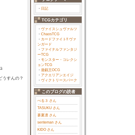
・
日記
TCGカテゴリ
・
ヴァイスシュヴァルツ
・
ChaosTCG
・
カードファイト!! ヴァ
ンガード
・
ファイナルファンタジ
ーTCG
・
モンスター・コレクシ
ョンTCG
ね
・
遊戯王OCG
・
アクエリアンエイジ
どうすんの？
・
ヴィクトリースパーク
このブログの読者
ぺる３ さん
TASUKU さん
蒼夏凛 さん
senteman さん
KIDO さん