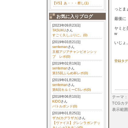
【VS】あ・・・察し(1)
っとま
お気に入りブログ
最後に
[2023年09月23日]
ヤミと
TASUKU
さん
w
すごく久しぶりに。(0)
[2019年03月21日]
いじょ
senteman
さん
京都アジアチャンピオンシッ
プ レポ(0)
登録タグ
[2019年02月19日]
senteman
さん
第15回ふらめ杯レポ(0)
[2019年01月28日]
senteman
さん
第6回キルミーCSレポ(0)
[2018年06月10日]
テーマ：
KIDO
さん
TCGカ
バトルボンド(0)
表示範囲
[2018年01月25日]
ザカ(カグラザカ)
さん
【ヴァイス】グレンラガンデッ
キレシピ(キタン)(0)