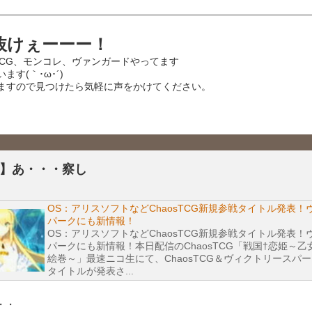
抜けぇーーー！
TCG、モンコレ、ヴァンガードやってます
す(｀･ω･´)
ますので見つけたら気軽に声をかけてください。
S】あ・・・察し
OS：アリスソフトなどChaosTCG新規参戦タイトル発表
パークにも新情報！
OS：アリスソフトなどChaosTCG新規参戦タイトル発表
パークにも新情報！本日配信のChaosTCG「戦国†恋姫～
絵巻～」最速ニコ生にて、ChaosTCG＆ヴィクトリースパ
タイトルが発表さ...
・・