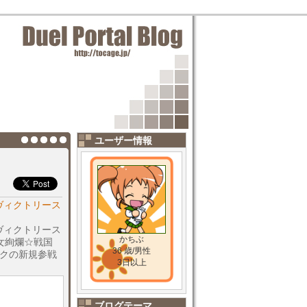
ユーザー情報
！ヴィクトリース
！ヴィクトリース
かちぶ
乙女絢爛☆戦国
36 歳/男性
ークの新規参戦
3日以上
ブログテーマ