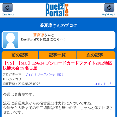
DuelPortal
マイページ
蒼夏凛さんのブログ
蒼夏凛
さんと
DuelPortalでお友達になろう！
前の記事
記事一覧
次の記事
【VS】【MC】12/6/24 ブシロードカードファイト2012地区
決勝大会 in 名古屋
ブログテーマ：
ヴィクトリースパーク-戦記
TCGカテゴリ：
記事投稿：2012/06/26 02:23
コメント（3）
今週は名古屋です。
流石に前週東京からの名古屋は体力的にきついですね。
今週から大阪までの中二週間は何も無いので、ちゃんと体力回復さ
せたいです。