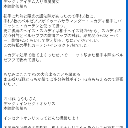
デック：アイテム入り風魔魔女
本陣陥落勝ち
初手に灼熱と陽光の護法陣があったので手札8枚に。
手札8枚のベルゼブブがドゥームサラマンダー・スカディ相手にバ
ニッシュ・カーテンと使って勝つ。
更に後続のヘイズ・スカディは相手ヘイズ能力6から、スカディの
弱点付与とベルゼブブの防御アップの対戦。結局弱点+20オーバ
ー、防御+25くらいして耐え切る。なにかがおかしい。
この時私の手札カーテン+インセクト7枚でした←
スカディ効果で捨てまくったせいでユニット尽きた相手本陣をベル
ゼブブで攻めて勝ち。
ちなみにここでVSの大会出ることを諦める
まぁ残り2戦どっちか勝てば多分英雄ポイント2点もらえるので頑張
りたい。
四回戦 もやしさん
デック：インセクトオシリス
本陣陥落勝ち
インセクトオシリスってどんな構築だよ！
内容自体は普通の消耗戦。相手のオシリスやヘラクレスが非常に強