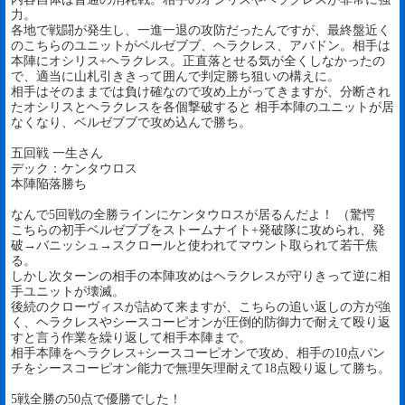
力。
各地で戦闘が発生し、一進一退の攻防だったんですが、最終盤近く
のこちらのユニットがベルゼブブ、ヘラクレス、アバドン。相手は
本陣にオシリス+ヘラクレス。正直落とせる気が全くしなかったの
で、適当に山札引ききって囲んで判定勝ち狙いの構えに。
相手はそのままでは負け確なので攻め上がってきますが、分断され
たオシリスとヘラクレスを各個撃破すると 相手本陣のユニットが居
なくなり、ベルゼブブで攻め込んで勝ち。
五回戦 一生さん
デック：ケンタウロス
本陣陥落勝ち
なんで5回戦の全勝ラインにケンタウロスが居るんだよ！ （驚愕
こちらの初手ベルゼブブをストームナイト+発破隊に攻められ、発
破→バニッシュ→スクロールと使われてマウント取られて若干焦
る。
しかし次ターンの相手の本陣攻めはヘラクレスが守りきって逆に相
手ユニットが壊滅。
後続のクローヴィスが詰めて来ますが、こちらの追い返しの方が強
く、ヘラクレスやシースコーピオンが圧倒的防御力で耐えて殴り返
すと言う作業を繰り返して相手本陣まで。
相手本陣をヘラクレス+シースコーピオンで攻め、相手の10点パン
チをシースコーピオン能力で無理矢理耐えて18点殴り返して勝ち。
5戦全勝の50点で優勝でした！