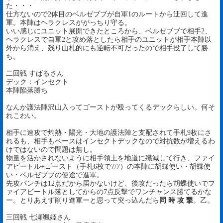
た・・・
仕方ないので2体目のベルゼブブが自軍1のルートから迂回して進
軍。本陣はヘラクレスががっちり守る。
いい感じにユニット展開できたところから、ベルゼブブで相手2、
ヘラクレスで自軍2と攻め落としたら相手のユニットが相手本陣以
外から消え、残り山札的にも逆転不可だったので相手投了して勝
ち。
二回戦 すばるさん
デック：インセクト
本陣陥落勝ち
なんか護法陣沢山入ってゴーストが殴ってくるデックらしい。何そ
れこわい。
相手に速攻で灼熱・陽光・大地の護法陣と支配されて手札9枚にさ
れるも、相手もベースはインセクトデックなので対抗数が増えるわ
けではないので問題は無し。
物量を活かされないように相手領土を地道に殲滅して行き、ファイ
アビートル+ゴースト（手札6枚で7/7）の本陣に胡蝶使い・胡蝶使
い・ベルゼブブの使途で進軍。
先攻パンチは12点だから届かないけど、後攻だったら胡蝶使いでフ
ァイアビートル落としてからの7点反撃でワンチャンス勝てるかな
ー。とりあえず削り進軍ーと思って突っ込んだら
同 時 攻 撃
。乙。
三回戦 七瀬颯姫さん