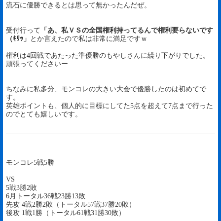
流石に優勝できるとは思って無かったんだぜ。
受付行って
「あ、私ＶＳの全国権利持ってるんで権利要らないです
（ｷﾘｯ」
とか言えたので私は非常に満足ですｗ
権利は4回戦であたった準優勝のもやしさんに繰り下がりでした。
頑張ってくださいー
ちなみに私多分、モンコレの大きい大会で優勝したのは初めてで
す。
英雄ポイントも、個人的に目標にしてた5点を超えて7点まで行った
のでとても嬉しいです。
モンコレ5戦5勝
VS
5戦3勝2敗
6月トータル36戦23勝13敗
先攻 4戦2勝2敗（トータル57戦37勝20敗）
後攻 1戦1勝（トータル61戦31勝30敗）