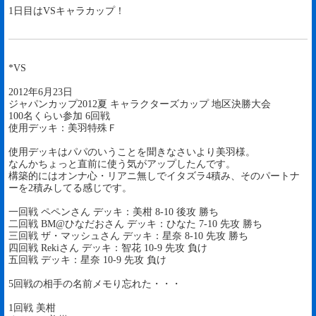
1日目はVSキャラカップ！
*VS
2012年6月23日
ジャパンカップ2012夏 キャラクターズカップ 地区決勝大会
100名くらい参加 6回戦
使用デッキ：美羽特殊Ｆ
使用デッキはパパのいうことを聞きなさいより美羽様。
なんかちょっと直前に使う気がアップしたんです。
構築的にはオンナ心・リアニ無しでイタズラ4積み、そのパートナ
ーを2積みしてる感じです。
一回戦 ペペンさん デッキ：美柑 8-10 後攻 勝ち
二回戦 BM@ひなだおさん デッキ：ひなた 7-10 先攻 勝ち
三回戦 ザ・マッシュさん デッキ：星奈 8-10 先攻 勝ち
四回戦 Rekiさん デッキ：智花 10-9 先攻 負け
五回戦 デッキ：星奈 10-9 先攻 負け
5回戦の相手の名前メモり忘れた・・・
1回戦 美柑