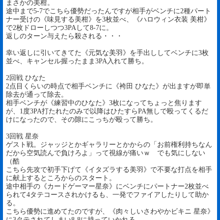
まさかの美柑。
途中まで5-7でこちら優勢だったんですが相手がベンチに2種パート
ナー受けの《味見する美柑》を3枚並べ、《ハロウィン衣装 美柑》
で2枚ドローしつつ3PAして8-7に。
返しのターン与えたら殺される・・・
幸い返しに引いてきてた《元気な美羽》を手出ししてベンチに3枚
並べ、キャンセル握ったまま3PA入れて勝ち。
2回戦 ひなた
2点目くらいの時点で相手ベンチに《袴田 ひなた》が出ますが即単
除去が通って除去。
相手ベンチが《練習中のひなた》3枚になってちょっと焦ります
が、1度3PA打たれたのみで以降はひたすらPA無しで殴ってくるだ
けになったので、その隙にこっちが殴って勝ち。
3回戦 星奈
ゲスト戦。ジャッジとかギャラリーとかからの「お前権利持ちなん
だから空気読んで負けろよ」って視線が痛いｗ でも気にしない
（酷
こちら先攻で初手下げて《イタズラする美羽》で不要な打点を相手
に献上するところからのスタート。
途中相手の《カードゲーマー星奈》にベンチにパートナー2枚並べ
られて4タテコースされかけるも、一発でファイアしたりして助か
る。
こちら優勢に進めてたのですが、《肉々しいさわやかビキニ 星奈》
に3タテされてしまい8-8に持っていかれる。