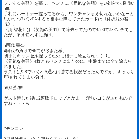
プレする美羽》を張り、ベンチに《元気な美羽》を2枚並べて防御7
500。
手札にパートナー握ってるから、ワンチャン耐え切れないかなーと
思いつつ2パンPAすると相手の降ってきたカードは《体操服の智
花》。
《湊 智花》は《笑顔の美羽》で除去ってたので4500で3パンチでし
たが、耐え切れずに負け。
5回戦 星奈
4回戦の負けで全てが尽きた感。
初手にキャンセル握ってたのに相手に除去られまくり。
《元気な美羽》4枚ともベンチに出たのに、中盤までに全て除去ら
れました。
ラストは9-8で2パンPA通れば勝てる状況だったんですが、きっちり
PBされてしまい負け。
5戦3勝2敗
ゲスト潰した後に2連敗ドロップとかまじで酷いゴミが居たもので
すね・・・ｗ
*モンコレ