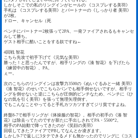
しかしそこでの私のリングインがヒールの 《コスプレする美羽》
手札は 《コスプレする美羽》とパートナーの《しっかり者 美羽》
が2枚。
ドロー、キャンセル（死
ベンチにパートナー2枚張って2PA、一発ファイアされるもキャンセ
ルして勝ち。
ゲスト相手に酷いことをする奴ですね←
4回戦 智花
こちら先攻で初手下げて《元気な美羽》
勝った！と思ったんですが、相手リングの《湊 智花》を下げたら
《練習中の智花》、PA。
ぇー。
次のこちらのリングインは攻撃力3500の《ぬいぐるみと一緒 美羽》
《湊 智花》のせいでこちら2パンでも相手倒せないですが、相手リ
ングを倒せないと逆にこちらが圧倒的ピンチなため、ベンチに《ひ
なの気を引く美羽》を張って無理矢理倒す。
でもこんなことやってると手札カツカツすぎてジリ貧ですよね。
終盤8-7で相手リングが《体操服の智花》。相手の初手の《湊 智
花》は除去ってたのですが新たに手出しされてPA・5500*2。
相手のPA始動で降ってきたのが《笑顔の美羽》
回収してきたファイアでPBしてなんとか凌ぎます。
しかし9-7で返しに3タテできるメドも無かったのでリングに《コス