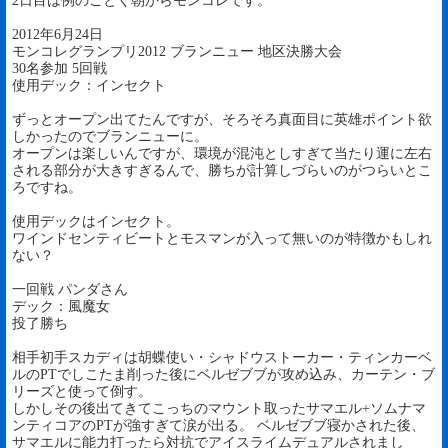
2日目は例のごとく朝からモンコレです。
2012年6月24日
モンコレグランプリ2012 ブランニュー 地区決勝大会
30名参加 5回戦
使用デック：インセクト
ずっとオープン出てたんですが、そろそろ真面目に英雄ポイント欲
しかったのでブランニューに。
オープンは楽しいんですが、環境が混沌としすぎて当たり運に左右
される部分が大きすぎるんで、勝ちが計算しづらいのがつらいとこ
ろですね。
使用デックはインセクト。
ワインドセンティビートとモスマンが入って無いのが特徴かもしれ
ない？
一回戦 パンダさん
デック：風魔女
投了勝ち
相手初手スカディは胡蝶使い・シャドウストーカー・ティンカーベ
ルのPTでしこたま削った後にベルゼブブが攻め込み、カーテン・ブ
リーズと使って倒す。
しかしその後出てきてこっちのマウント取ったサマエル+ソムナマ
ンティコアのPTが強すぎて涙が出る。 ベルゼブブ寝かされた後、
サマエルに能力打ったら対抗でアイスライムデュアルされまし