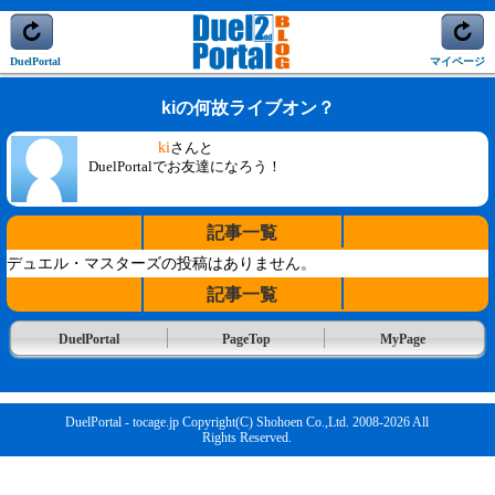
DuelPortal
マイページ
kiの何故ライブオン？
ki
さんと
DuelPortalでお友達になろう！
記事一覧
デュエル・マスターズの投稿はありません。
記事一覧
DuelPortal
PageTop
MyPage
DuelPortal - tocage.jp Copyright(C) Shohoen Co.,Ltd. 2008-2026 All
Rights Reserved.