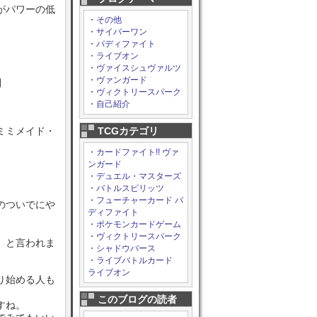
がパワーの低
・
その他
・
サイバーワン
・
バディファイト
・
ライブオン
・
ヴァイスシュヴァルツ
・
ヴァンガード
利
・
ヴィクトリースパーク
・
自己紹介
ミミメイド・
TCGカテゴリ
・
カードファイト!! ヴァ
ンガード
・
デュエル・マスターズ
・
バトルスピリッツ
・
フューチャーカード バ
のついでにや
ディファイト
・
ポケモンカードゲーム
。
・
ヴィクトリースパーク
」と言われま
・
シャドウバース
・
ライブバトルカード
ライブオン
り始める人も
このブログの読者
すね。