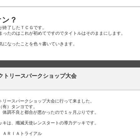
オン？
が終了したＴＣＧです。
まったのはこれが初めてですのでタイトルはそのままにします。
気になったことを色々書いていきます。
クトリースパークショップ大会
トリースパークショップ大会に行って来ました。
（有）タンヨです。
、体調不良と都合が悪かったので１ヶ月ぶりです。
ッキは、殲滅天使レンスタートの導力デッキです。
 ＡＲＩＡトライアル