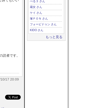
でみてもいい
ぺる３ さん
蔵女 さん
。
ケイ さん
塚ＰＯＮ さん
フォービドゥン さん
KIDO さん
もっと見る
目の読者です。
/17 20:09