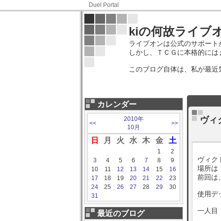
Duel Portal
kiの何故ライブ
ライブオンは公式のサポート
しかし、ＴＣＧに本格的には
このブログ自体は、私が最近
カレンダー
ヴィ
2010年
<<
>>
10月
日
月
火
水
木
金
土
1
2
ヴィク
3
4
5
6
7
8
9
場所は
10
11
12
13
14
15
16
前回は
17
18
19
20
21
22
23
24
25
26
27
28
29
30
使用デ
31
一人目
最近のブログ