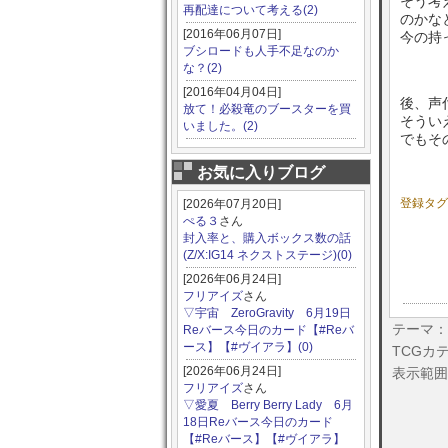
そう考
再配達について考える(2)
のかな
[2016年06月07日]
今の持
ブシロードも人手不足なのか
な？(2)
[2016年04月04日]
後、声
放て！必殺竜のブースターを買
そうい
いました。(2)
でもそ
お気に入りブログ
登録タ
[2026年07月20日]
ぺる３
さん
封入率と、購入ボックス数の話
(Z/X:IG14 ネクストステージ)(0)
[2026年06月24日]
フリアイズ
さん
▽宇宙 ZeroGravity 6月19日
テーマ：
Reバース今日のカード【#Reバ
ース】【#ヴイアラ】(0)
TCGカ
[2026年06月24日]
表示範囲
フリアイズ
さん
▽愛夏 Berry Berry Lady 6月
18日Reバース今日のカード
【#Reバース】【#ヴイアラ】