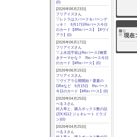
(0)
[2026年06月23日]
フリアイズ
さん
▽レトラはスパーク＆バーンデ
ッキ！ 6月17日Reバース今日
のカード【#Reバース】【#ヴイ
現在
アラ】(0)
[2026年06月17日]
フリアイズ
さん
▽上水流宇宙はReバース2種置
きテーマかな？ Reバース今日
のカード【#Reバース】(0)
[2026年06月15日]
フリアイズ
さん
▽ヴイアラ公開開始！愛夏の
GReなど 6月15日 Reバース
今日のカード【#Reバース】(0)
[2026年04月25日]
ぺる３
さん
封入率と、購入ボックス数の話
(Z/X:IG12 ジェネレート ドラゴ
ン)(0)
[2026年04月25日]
ぺる３
さん