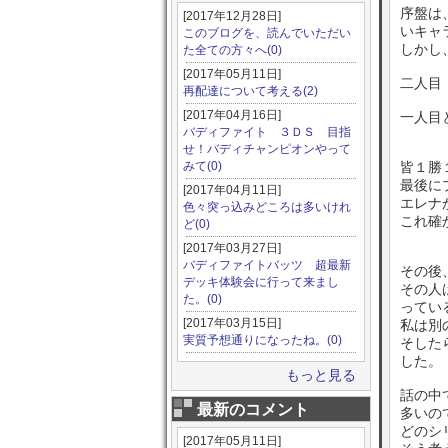
序盤は
[2017年12月28日]
いキャ
このブログを、読んでいただい
しかし
た全ての方々へ(0)
[2017年05月11日]
二人目
再配達について考える(2)
[2017年04月16日]
一人目
バディファイト ３ＤＳ 目指
せ！バディチャンピオンやって
みて(0)
皆１勝
最後に
[2017年04月11日]
エレナ
色々突っ込みどころは多いけれ
これ確
ど(0)
[2017年03月27日]
バディファイトバッツ 超最新
その後
デッキ体験会に行って来まし
その人
た。(0)
ってい
[2017年03月15日]
私は別
実質予想通りになったね。(0)
そした
した。
もっと見る
話の中
最新のコメント
多いの
どのシ
[2017年05月11日]