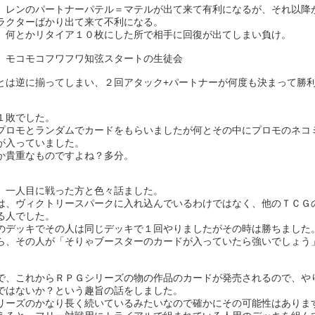
、レンのパートナーパテル＝マテルが出て来て有利になるが、それ以降
ラクターばかり出て来て不利になる。
、何とかリタイア１０枚にした所で相手に回復が出てしまい負け。
 モコモコフワフワ知弦スタートの生徒会
とは逆に揃ってしまい、２回アタック+パートナーが何度も決まって勝
１敗でした。
プロモとランダムでカードをもらいましたが何とその中にプロモのネコ
が入っていました。
か貴重なものですよね？多分。
、一人目に戦った方と色々話ました。
は、ヴィクトリースパークに入れ込んでいるわけではなく、他のＴＣＧ
る人でした。
のデッキでその人は同じデッキで１回やりましたがその時は勝ちました
ら、その人が「そりゃブースターのカードが入っていたら強いでしょう
で、これからＲＰＧシリーズの物の作品のカードが発売されるので、や
ではないか？という趣旨の話をしました。
リーズのかなり長く続いているみたいなので確かにその可能性はありま