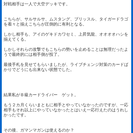
対戦相手は一人で大空デッキです。
こちらが、サルサルサ、ムスタング、ブリッスル、タイガードラゴ
を着々と揃えこちらが圧倒的に有利となる。
しかし相手も、アイのゲキドカワセミ、上昇気龍、オオオオハシを
揃えてくる。
しかしそれらの攻撃でもこちらの勢いを止めることは無理だったよ
うで最終的には相手側が投了。
最後手札を見せてもらいましたが、ライブチェンジ対策のカードば
かりでどうにも出来ない状態でした。
結果私がＢ級カードライバー ゲット。
もう２カ月くらいまともに相手とやっていなかったのですが、一応
相手もそれ以上にやっていなかったとはいえ一応行えたのはうれし
かったです。
その後、ガマンマガンは使えるのか？