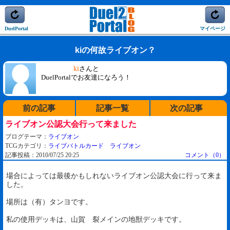
DuelPortal
マイページ
kiの何故ライブオン？
ki
さんと
DuelPortalでお友達になろう！
前の記事
記事一覧
次の記事
ライブオン公認大会行って来ました
ブログテーマ：
ライブオン
TCGカテゴリ：
ライブバトルカード ライブオン
記事投稿：2010/07/25 20:25
コメント（0）
場合によっては最後かもしれないライブオン公認大会に行って来ま
した。
場所は（有）タンヨです。
私の使用デッキは、山賀 裂メインの地獣デッキです。