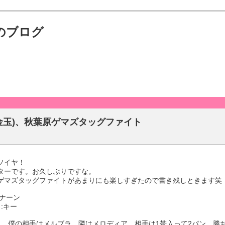
のブログ
3(金玉)、秋葉原ゲマズタッグファイト
ソイヤ！
ターです。お久しぶりですな。
ゲマズタッグファイトがあまりにも楽しすぎたので書き残しときます笑
ャナーン
:キー
目、僕の相手はメルブラ。隣はメロディア。相手は1帯入って2パン。勝