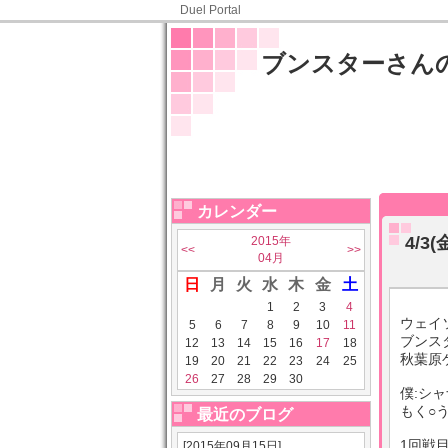
Duel Portal
ブンスターさん
カレンダー
4/
2015年
<<
>>
04月
日
月
火
水
木
金
土
1
2
3
4
ウェイ
5
6
7
8
9
10
11
ブンス
12
13
14
15
16
17
18
秋葉原
19
20
21
22
23
24
25
26
27
28
29
30
僕:シ
もく○う
最近のブログ
1回戦
[2015年09月15日]