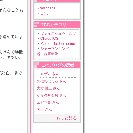
・
ws chaos
そんなことも
・
日記
TCGカテゴリ
・
ヴァイスシュヴァルツ
を進めていま
・
ChaosTCG
・
Magic: The Gathering
・
シャーマンキング
んけんで勝敗
超・占事略決
野。キツい。
このブログの読者
て死亡。隣で
ユキザム さん
のほのほまる さん
大方 健三 さん
そら@月石厨 さん
エビマヨ さん
国士 さん
もっと見る