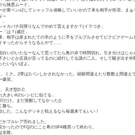
やら険悪ムード。
ーが黄ペンx2してシャッフル省略していいかの了承を相手が拒否。まぁ
な←
。。
シャカパチ目障りなんでやめて貰えますか？(イラつき」
ー「は？(威圧」
降、相手は産まれたての羊のように手をプルプルさせてビクビクゲーム
イキったからそうなるんやで……
面白いのいたなーなんて思ってたら奥の卓で時間切れ。引き分けはじゃ
下さいとか店員が言ってるのに続行してる謎の二人。そして騒ぎ出す外
ったいないぽよ。
目。ミク。2帯は2パンしかされなかった。経験間違えたり数数え間違え
ー爆笑。
。天才型D.C.
れ大きいKのレシピに似てる…
小川だけ。まだ覚醒してなかった()
く勝ち。
動した。こんなデッキと戦えるなら毎週来てもいい！
どかフルレア売れました。
安かったのでFQのにこと希のSP4種買って終わり。
は全敗。