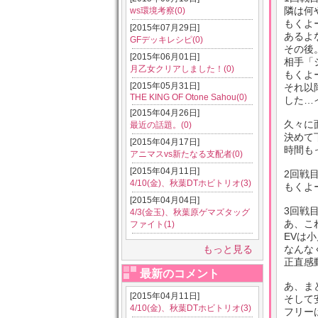
隣は何
ws環境考察(0)
もくよ
[2015年07月29日]
あるよ
GFデッキレシピ(0)
その後
[2015年06月01日]
相手「
月乙女クリアしました！(0)
もくよ
[2015年05月31日]
それ以
THE KING OF Otone Sahou(0)
した…
[2015年04月26日]
久々に
最近の話題。(0)
決めて
[2015年04月17日]
時間も
アニマスvs新たなる支配者(0)
[2015年04月11日]
2回戦
4/10(金)、秋葉DTホビトリオ(3)
もくよ
[2015年04月04日]
3回戦目
4/3(金玉)、秋葉原ゲマズタッグ
あ、こ
ファイト(1)
EVは
もっと見る
なんな
正直感
最新のコメント
あ、ま
[2015年04月11日]
そして
4/10(金)、秋葉DTホビトリオ(3)
フリー