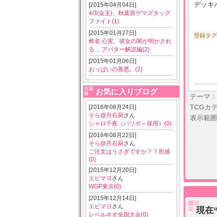
デッキ
[2015年04月04日]
4/3(金玉)、秋葉原ゲマズタッグ
ファイト(1)
[2015年01月27日]
登録タグ
椎名 心実、彼女の闇が明かされ
る… アバター解説編(2)
[2015年01月06日]
おっばいの善悪。(2)
お気に入りブログ
テーマ：
TCGカ
[2016年08月24日]
そら@月石厨
さん
表示範囲
シャロ千夜（バリボ～採用）(0)
[2016年08月22日]
そら@月石厨
さん
ご注文はうさぎですか？？所感
(0)
[2015年12月20日]
エビマヨ
さん
WGP東京(0)
[2015年12月14日]
エビマヨ
さん
現在
レベルネオ全国大会(0)