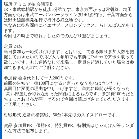
場所 アミュゼ柏 会議室B
JR・東武線柏駅から徒歩5分強です。東京方面からは常磐線、埼玉
方面からは東武アーバンパークライン(野田線)柏行、千葉方面から
は野田線船橋発柏行で行ける好立地です。
ちなみに徒歩圏内にイエサブ、メロンブックス、らしんばんがあり
ます。
今回は21時まで取れましたのでのんびり遊びましょう。
定員 24名
当日参加も一応受け付けます。とはいえ、できる限り参加人数を把
握しておきたいので飛び入り参加でも事前にTwitterでアポを取って
欲しいです。もし連絡なしで来場し、定員を超過していた場合は参
加できませんのでご了解ください。
参加費 会場代として一人200円です。
前回の告知で一律100円にすると言ったな？あれはウソだ（）
真面目に変更の理由を申し上げますと、単純に時間が長くなった
+高い部屋しか取れなかった関係によるものです。参加費100円だと
ちょっとお財布が痛すぎるので今回は値上げさせていただきます。
ご了承ください。
対戦形式 通常の構築戦、50分2本先取のスイスドローです。
賞品 参加賞PR、優勝PR、特別賞PR。特別賞はじゃんけん等ランダ
ムな方法で配布します。