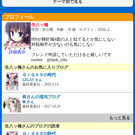
テーマ別で見る
プロフィール
生八ッ橋
性別：非公開 年齢：30 歳 ログイン：3日以上
HNが輝針城4面の人と似てるとか気にしない
対戦相手が少ないのも気にしない
詳細表示
フレンド申請していただけると嬉しいです
twitter @dark_yths
生八ッ橋さんのお気に入りブログ
ＧＩＧＡＳの時代
GIGAS さん
最終更新日：2026.5.14
柊さんの混沌ブログ
柊 さん
最終更新日：2017.10.23
もっと見る
生八ッ橋さんのブログの読者
ＧＩＧＡＳの時代