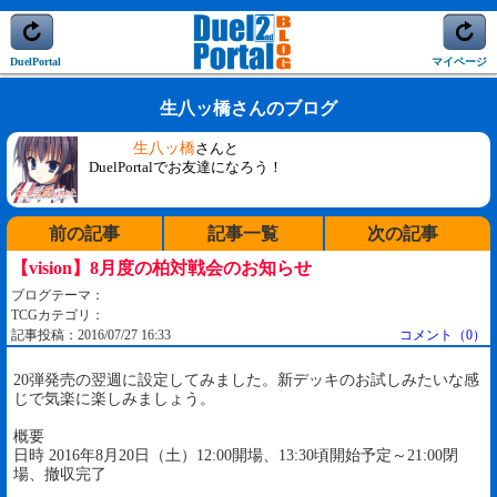
DuelPortal
マイページ
生八ッ橋さんのブログ
生八ッ橋
さんと
DuelPortalでお友達になろう！
前の記事
記事一覧
次の記事
【vision】8月度の柏対戦会のお知らせ
ブログテーマ：
TCGカテゴリ：
記事投稿：2016/07/27 16:33
コメント（0）
20弾発売の翌週に設定してみました。新デッキのお試しみたいな感
じで気楽に楽しみましょう。
概要
日時 2016年8月20日（土）12:00開場、13:30頃開始予定～21:00閉
場、撤収完了