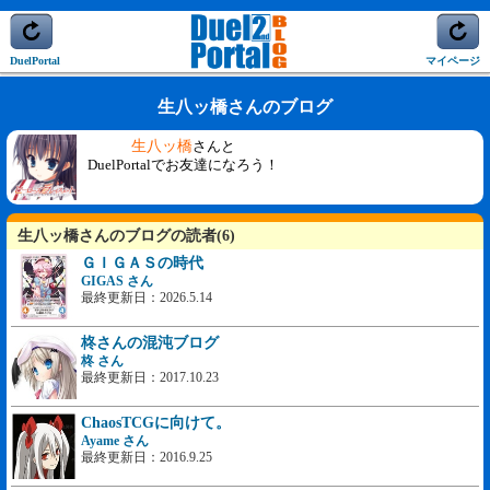
DuelPortal
マイページ
生八ッ橋さんのブログ
生八ッ橋
さんと
DuelPortalでお友達になろう！
生八ッ橋さんのブログの読者(6)
ＧＩＧＡＳの時代
GIGAS さん
最終更新日：2026.5.14
柊さんの混沌ブログ
柊 さん
最終更新日：2017.10.23
ChaosTCGに向けて。
Ayame さん
最終更新日：2016.9.25