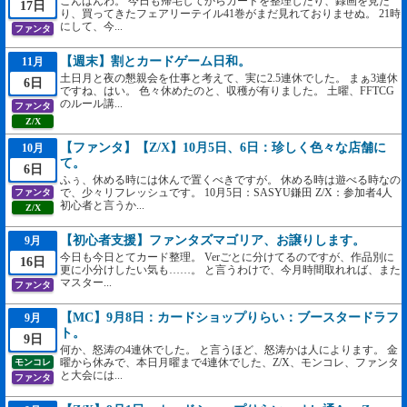
こんばんわ。 今日も帰宅してからカードを整理したり、録画を見た
17日
り、買ってきたフェアリーテイル41巻がまだ見れておりませぬ。 21時
にして、今...
ファンタ
【週末】割とカードゲーム日和。
11月
土日月と夜の懇親会を仕事と考えて、実に2.5連休でした。 まぁ3連休
6日
ですね、はい。 色々休めたのと、収穫が有りました。 土曜、FFTCG
のルール講...
ファンタ
Z/X
【ファンタ】【Z/X】10月5日、6日：珍しく色々な店舗に
10月
て。
6日
ふぅ、休める時には休んで置くべきですが。 休める時は遊べる時なの
で、少々リフレッシュです。 10月5日：SASYU鎌田 Z/X：参加者4人
ファンタ
初心者と言うか...
Z/X
【初心者支援】ファンタズマゴリア、お譲りします。
9月
今日も今日とてカード整理。 Verごとに分けてるのですが、作品別に
16日
更に小分けしたい気も……。 と言うわけで、今月時間取れれば、また
マスター...
ファンタ
【MC】9月8日：カードショップりらい：ブースタードラフ
9月
ト。
9日
何か、怒涛の4連休でした。 と言うほど、怒涛かは人によります。 金
曜から休みで、本日月曜まで4連休でした、Z/X、モンコレ、ファンタ
モンコレ
と大会には...
ファンタ