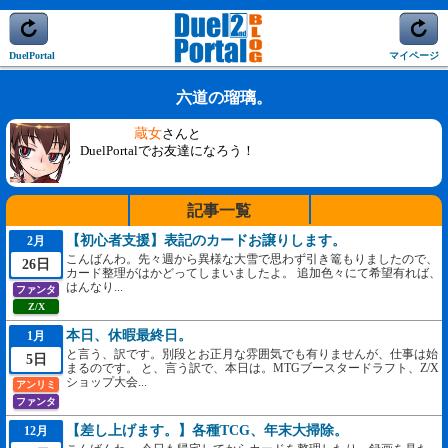
DuelPortal
マイページ
六道の瑠璃。
蔵女
さんと
DuelPortalでお友達になろう！
記事一覧
【初心者支援】表記のカードお譲りします。
2月
こんばんわ。先々週から異様な大雪で思わず引き篭もりましたので、
26日
カード整理がはかどってしまいましたよ。 追加色々にて希望有れば、
はんなり...
ファンタ
Z/X
本日、休暇最終日。
1月
と言う、訳です。別段とお正月な雰囲気でも有りませんが、仕事は始
5日
まるのです。 と、言う訳で、本日は。MTGブースタードラフト、Z/X
ショップ大会...
アンリミ
ファンタ
【差し上げます。】各種TCG、年末大掃除。
12月