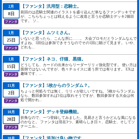
【ファンタ】汎用型：恋騎士。
2月
前回のは恋騎士関連のイラストを盛り込んだ単なるファンデッキです
8日
が、こちらちょっとは戦えるように改造と言うか恋騎士デッキ2個目
です。 ソ...
ファンタ
【ファンタ】ムツミさん。
1月
いないと思ったら、こんな所に……。 大会プロモだとランダムなんで
25日
すよね、1回位は参加できそうなのでその1回に賭けて見ます。 いや、
どれも...
ファンタ
【ファンタ】ネコ、仔猫、黒猫。
1月
どうしても、カードの出来からリーダーリリィ強化型です。 使い方は
15日
面倒ではないんですが、色々チョイスに迷う所では有ります。 EXは
趣味です、...
ファンタ
【ファンタ】5枚からのランダム？。
11月
ちょっと何処ろでは無く、リリィが欲しいですね。 5枚からランダム
2日
なら、数回参加すれば1位は取れそうですが、数回参加する大会は何
処で開かれ...
ファンタ
【ファンタ】デッキ登録機能。
10月
折角なので、一つ登録してみました。見易さと言うかどんな風になる
28日
のかなと。 ファンタは現在3つ、素晴らしき日々、恋騎士、そしてソ
ナーニル...
ファンタ
【ファンタ】追加は良い物です。
10月